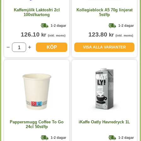
Kaffemjölk Laktosfri 2cl
Kollegieblock A5 70g linjerat
100st/kartong
5st/fp
1-2 dagar
1-2 dagar
126.10
123.80
kr
kr
(inkl. moms)
(inkl. moms)
KÖP
VISA ALLA VARIANTER
Pappersmugg Coffee To Go
iKaffe Oatly Havredryck 1L
24cl 50st/fp
1-2 dagar
1-2 dagar