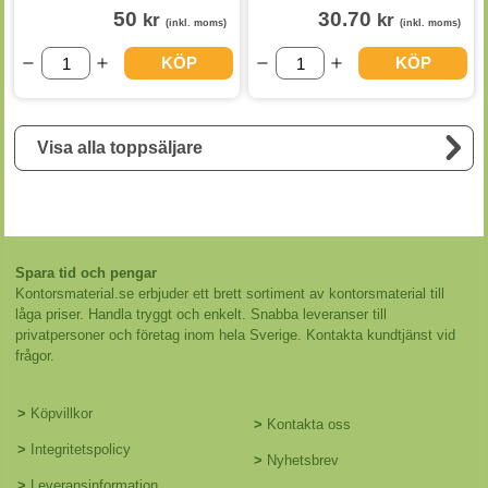
50
30.70
kr
kr
(inkl. moms)
(inkl. moms)
KÖP
KÖP
Visa alla toppsäljare
Spara tid och pengar
Kontorsmaterial.se erbjuder ett brett sortiment av kontorsmaterial till
låga priser. Handla tryggt och enkelt. Snabba leveranser till
privatpersoner och företag inom hela Sverige. Kontakta kundtjänst vid
frågor.
>
Köpvillkor
>
Kontakta oss
>
Integritetspolicy
>
Nyhetsbrev
>
Leveransinformation