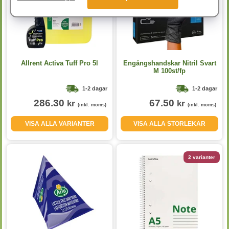
Allrent Activa Tuff Pro 5l
Engångshandskar Nitril Svart
M 100st/fp
1-2 dagar
1-2 dagar
286.30
67.50
kr
kr
(inkl. moms)
(inkl. moms)
VISA ALLA VARIANTER
VISA ALLA STORLEKAR
2 varianter