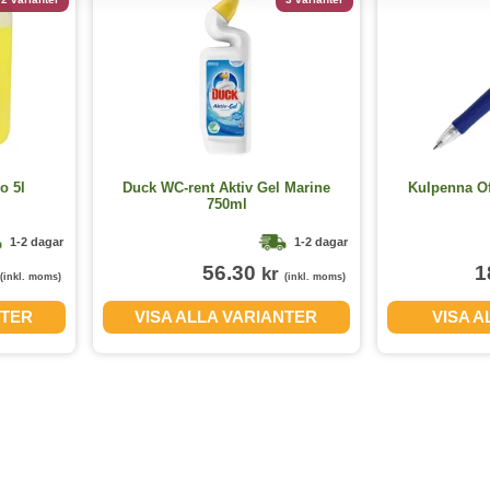
o 5l
Duck WC-rent Aktiv Gel Marine
Kulpenna Off
750ml
1-2 dagar
1-2 dagar
56.30
1
kr
(inkl. moms)
(inkl. moms)
NTER
VISA ALLA VARIANTER
VISA 