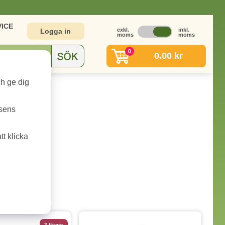
ICE
exkl.
inkl.
Logga in
moms
moms
0
0.00 kr
ch ge dig
tsens
t klicka
3 färger