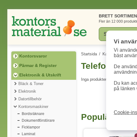
BRETT SORTIME
Fler än 12 000 produkt
Vi anvä
Vi använde
Startsida
/
Kategorier
/
Elektr
bäst anvä
Kontorsvaror
Telefoner
Pärmar & Register
De används
användning
Elektronik & Utskrift
Inga produkter att visa.
Du kan acc
Bläck & Toner
på länken 
Elektronik
Datortillbehör
Kontorsmaskiner
Cookie-ins
Bordsräknare
Populära pro
Dokumentförstörare
Ficklampor
Laminat