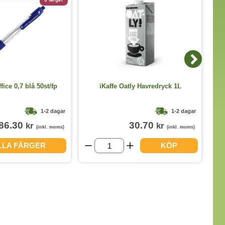
K
ice 0,7 blå 50st/fp
iKaffe Oatly Havredryck 1L
1-2 dagar
1-2 dagar
86.30
30.70
kr
kr
(inkl. moms)
(inkl. moms)
ALLA FÄRGER
KÖP