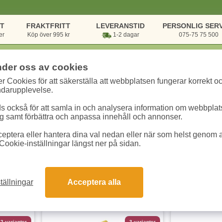
NT
FRAKTFRITT
LEVERANSTID
PERSONLIG SERV
er
Köp över 995 kr
1-2 dagar
075-75 75 500
nder oss av cookies
r Cookies för att säkerställa att webbplatsen fungerar korrekt o
onik & Utskrift
/
Kontorsmaskiner
/
Telefoner
ndarupplevelse.
 också för att samla in och analysera information om webbpla
 samt förbättra och anpassa innehåll och annonser.
eptera eller hantera dina val nedan eller när som helst genom at
Cookie-inställningar längst ner på sidan.
tällningar
Acceptera alla
dukter
2 varianter
3 varianter