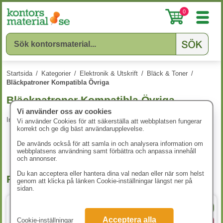
0
Startsida
/
Kategorier
/
Elektronik & Utskrift
/
Bläck & Toner
/
Bläckpatroner Kompatibla Övriga
Bläckpatroner Kompatibla Övriga
Vi använder oss av cookies
Inga produkter att visa.
Vi använder Cookies för att säkerställa att webbplatsen fungerar
korrekt och ge dig bäst användarupplevelse.
De används också för att samla in och analysera information om
webbplatsens användning samt förbättra och anpassa innehåll
och annonser.
Du kan acceptera eller hantera dina val nedan eller när som helst
Populära produkter
genom att klicka på länken Cookie-inställningar längst ner på
sidan.
A4 80g
Acceptera alla
Cookie-inställningar
4 varianter