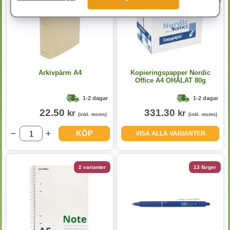
Arkivpärm A4
Kopieringspapper Nordic
Office A4 OHÅLAT 80g
5x500st/kartong
1-2 dagar
1-2 dagar
22.50
331.30
kr
kr
(inkl. moms)
(inkl. moms)
KÖP
VISA ALLA VARIANTER
2 varianter
13 färger