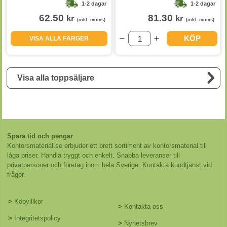
1-2 dagar
1-2 dagar
62.50
81.30
kr
kr
(inkl. moms)
(inkl. moms)
KÖP
VISA ALLA FÄRGER
Visa alla toppsäljare
Spara tid och pengar
Kontorsmaterial.se erbjuder ett brett sortiment av kontorsmaterial till
låga priser. Handla tryggt och enkelt. Snabba leveranser till
privatpersoner och företag inom hela Sverige. Kontakta kundtjänst vid
frågor.
>
Köpvillkor
>
Kontakta oss
>
Integritetspolicy
>
Nyhetsbrev