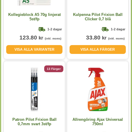
Kollegieblock A5 70g linjerat
Kulpenna Pilot Frixion Ball
5st/fp
Clicker 0,7 blå
1-2 dagar
1-2 dagar
123.80
33.80
kr
kr
(inkl. moms)
(inkl. moms)
VISA ALLA VARIANTER
VISA ALLA FÄRGER
13 Färger
Patron Pilot Frixion Ball
Allrengöring Ajax Universal
0,7mm svart 3st/fp
750ml