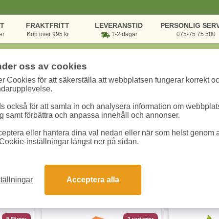
NT
FRAKTFRITT
LEVERANSTID
PERSONLIG SERV
er
Köp över 995 kr
1-2 dagar
075-75 75 500
nder oss av cookies
r Cookies för att säkerställa att webbplatsen fungerar korrekt o
rsvaror
/
Sortering & Förvaring
/
Gaffelpärm- Trärygg standard
ndarupplevelse.
Trärygg standard
 också för att samla in och analysera information om webbpla
 samt förbättra och anpassa innehåll och annonser.
eptera eller hantera dina val nedan eller när som helst genom at
Cookie-inställningar längst ner på sidan.
tällningar
Acceptera alla
dukter
9 Färger
3 varianter