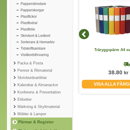
Pappersbindare
Papperskorgar
Plastfickor
Plastfodral
Plastfolie
Skrivkort & Ledkort
Sorterare & Hemarkiv
Tidskriftsamlare
Engångshandskar Nitril Svart M
Träryggspärm A4 sv
100st/fp
Visitkortsförvaring
Packa & Posta
1-2 dagar
Pennor & Ritmaterial
67.50
38.80
kr
kr
(inkl. moms)
Skrivbordsartiklar
VISA ALLA STORLEKAR
VISA ALLA FÄR
Kalendrar & Almanackor
Konferens & Presentation
Etiketter
Märkning & Skyltmaterial
Möbler & Lampor
Pärmar & Register