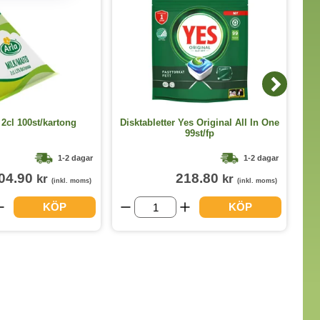
 2cl 100st/kartong
Disktabletter Yes Original All In One
99st/fp
1-2 dagar
1-2 dagar
04.90
218.80
kr
kr
(inkl. moms)
(inkl. moms)
KÖP
KÖP