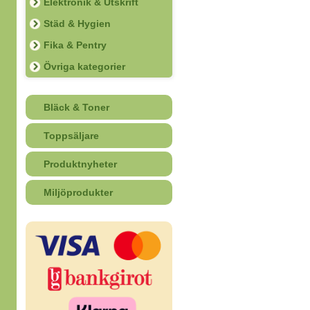
Elektronik & Utskrift
Städ & Hygien
Fika & Pentry
Övriga kategorier
Bläck & Toner
Toppsäljare
Produktnyheter
Miljöprodukter