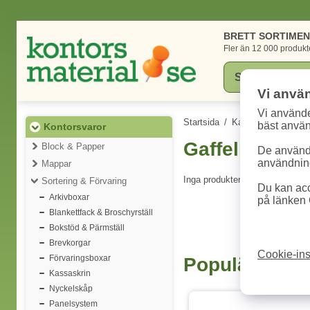
BRETT SORTIME
Fler än 12 000 produkt
Vi anvä
Vi använde
Startsida
/
Kategorier
/
Konto
bäst anvä
Kontorsvaror
Gaffelpärm- 
Block & Papper
De används
användning
Mappar
Inga produkter att visa.
Sortering & Förvaring
Du kan acc
Arkivboxar
på länken 
Blankettfack & Broschyrställ
Bokstöd & Pärmställ
Brevkorgar
Cookie-ins
Förvaringsboxar
Populära pro
Kassaskrin
Nyckelskåp
Panelsystem
5 Storlekar