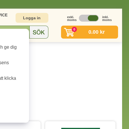
ICE
exkl.
inkl.
Logga in
moms
moms
0
0.00 kr
ch ge dig
tsens
t klicka