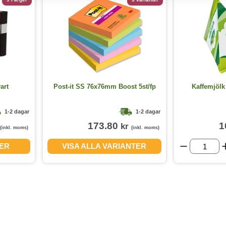
art
Post-it SS 76x76mm Boost 5st/fp
Kaffemjölk
1-2 dagar
1-2 dagar
173.80
1
kr
(inkl. moms)
(inkl. moms)
GER
VISA ALLA VARIANTER