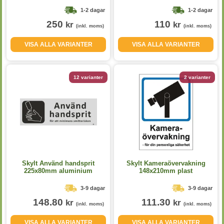
1-2 dagar
1-2 dagar
250
110
kr
kr
(inkl. moms)
(inkl. moms)
VISA ALLA VARIANTER
VISA ALLA VARIANTER
12 varianter
2 varianter
Skylt Använd handsprit
Skylt Kameraövervakning
225x80mm aluminium
148x210mm plast
3-9 dagar
3-9 dagar
148.80
111.30
kr
kr
(inkl. moms)
(inkl. moms)
VISA ALLA VARIANTER
VISA ALLA VARIANTER