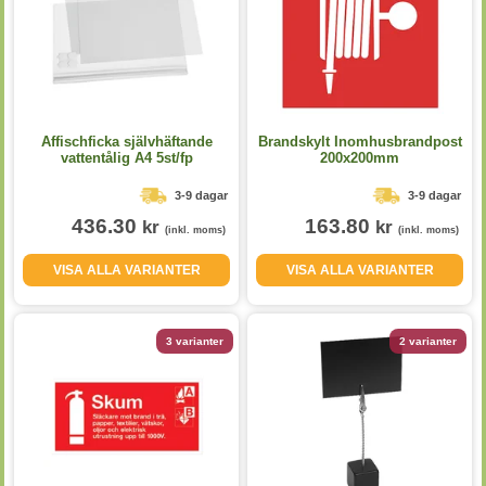
Affischficka självhäftande
Brandskylt Inomhusbrandpost
vattentålig A4 5st/fp
200x200mm
3-9 dagar
3-9 dagar
436.30
163.80
kr
kr
(inkl. moms)
(inkl. moms)
VISA ALLA VARIANTER
VISA ALLA VARIANTER
3 varianter
2 varianter