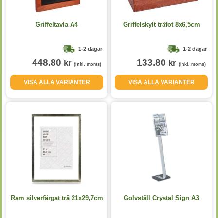
Griffeltavla A4
Griffelskylt träfot 8x6,5cm
1-2 dagar
1-2 dagar
448.80
133.80
kr
kr
(inkl. moms)
(inkl. moms)
VISA ALLA VARIANTER
VISA ALLA VARIANTER
Ram silverfärgat trä 21x29,7cm
Golvställ Crystal Sign A3