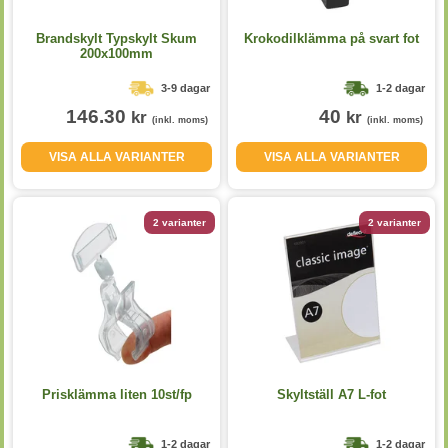
Brandskylt Typskylt Skum
Krokodilklämma på svart fot
200x100mm
3-9 dagar
1-2 dagar
146.30
40
kr
kr
(inkl. moms)
(inkl. moms)
VISA ALLA VARIANTER
VISA ALLA VARIANTER
2 varianter
2 varianter
Prisklämma liten 10st/fp
Skyltställ A7 L-fot
1-2 dagar
1-2 dagar