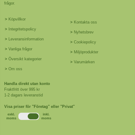
frågor.
>
Köpvillkor
>
Kontakta oss
>
Integritetspolicy
>
Nyhetsbrev
>
Leveransinformation
>
Cookiepolicy
>
Vanliga frågor
>
Miljöprodukter
>
Översikt kategorier
>
Varumärken
>
Om oss
Handla direkt utan konto
Fraktfritt över 995 kr
1-2 dagars leveranstid
Visa priser för "Företag" eller "Privat"
exkl.
inkl.
moms
moms