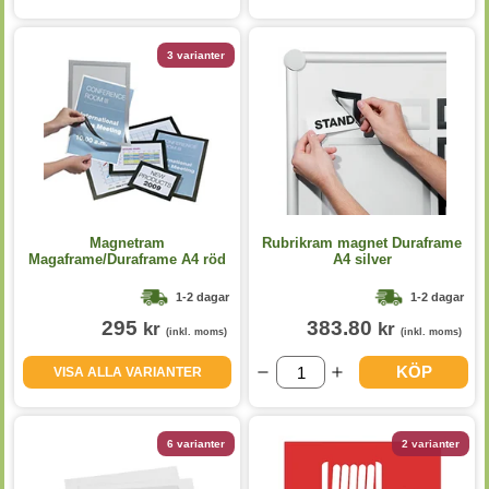
3 varianter
Magnetram
Rubrikram magnet Duraframe
Magaframe/Duraframe A4 röd
A4 silver
2st/fp
1-2 dagar
1-2 dagar
295
383.80
kr
kr
(inkl. moms)
(inkl. moms)
KÖP
VISA ALLA VARIANTER
6 varianter
2 varianter