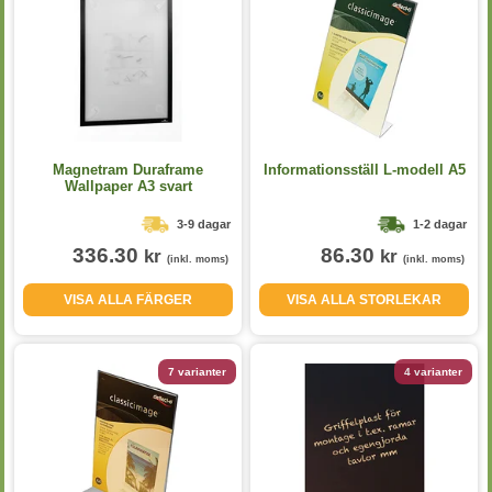
Magnetram Duraframe
Informationsställ L-modell A5
Wallpaper A3 svart
3-9 dagar
1-2 dagar
336.30
86.30
kr
kr
(inkl. moms)
(inkl. moms)
VISA ALLA FÄRGER
VISA ALLA STORLEKAR
7 varianter
4 varianter