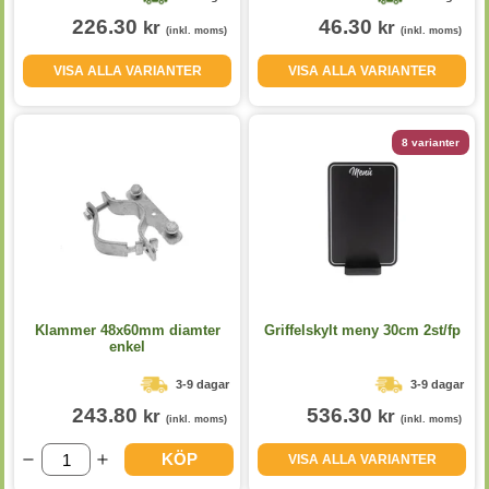
226.30
46.30
kr
kr
(inkl. moms)
(inkl. moms)
VISA ALLA VARIANTER
VISA ALLA VARIANTER
8 varianter
Klammer 48x60mm diamter
Griffelskylt meny 30cm 2st/fp
enkel
3-9 dagar
3-9 dagar
243.80
536.30
kr
kr
(inkl. moms)
(inkl. moms)
KÖP
VISA ALLA VARIANTER