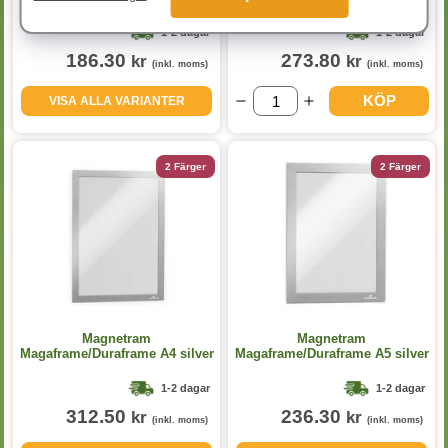
1-2 dagar
1-2 dagar
186.30
273.80
kr
kr
(inkl. moms)
(inkl. moms)
KÖP
VISA ALLA VARIANTER
2 Färger
2 Färger
Magnetram
Magnetram
Magaframe/Duraframe A4 silver
Magaframe/Duraframe A5 silver
2st/fp
2st/fp
1-2 dagar
1-2 dagar
312.50
236.30
kr
kr
(inkl. moms)
(inkl. moms)