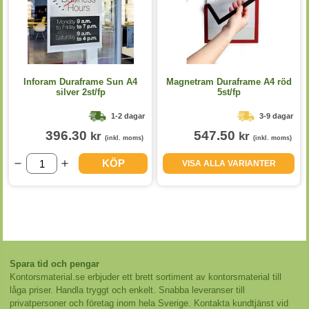
Inforam Duraframe Sun A4
Magnetram Duraframe A4 röd
silver 2st/fp
5st/fp
1-2 dagar
3-9 dagar
396.30
547.50
kr
kr
(inkl. moms)
(inkl. moms)
KÖP
VISA ALLA VARIANTER
Spara tid och pengar
Kontorsmaterial.se erbjuder ett brett sortiment av kontorsmaterial till
låga priser. Handla tryggt och enkelt. Snabba leveranser till
privatpersoner och företag inom hela Sverige. Kontakta kundtjänst vid