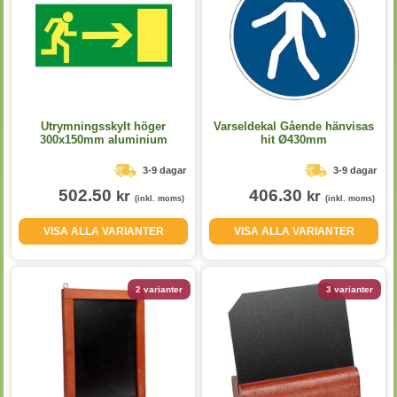
Utrymningsskylt höger
Varseldekal Gående hänvisas
300x150mm aluminium
hit Ø430mm
3-9 dagar
3-9 dagar
502.50
406.30
kr
kr
(inkl. moms)
(inkl. moms)
VISA ALLA VARIANTER
VISA ALLA VARIANTER
2 varianter
3 varianter