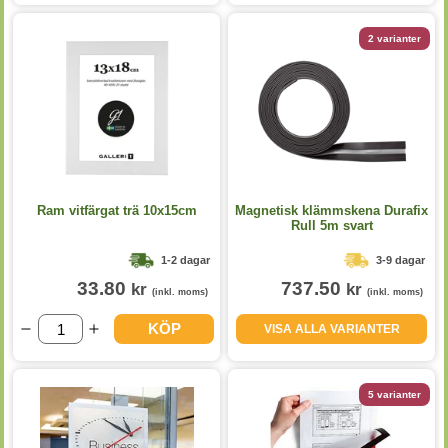
2 varianter
Ram vitfärgat trä 10x15cm
Magnetisk klämmskena Durafix
Rull 5m svart
1-2 dagar
3-9 dagar
33.80
737.50
kr
kr
(inkl. moms)
(inkl. moms)
KÖP
VISA ALLA VARIANTER
5 varianter