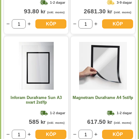
1-2 dagar
3-9 dagar
93.80
2681.30
kr
kr
(inkl. moms)
(inkl. moms)
KÖP
KÖP
Inforam Duraframe Sun A3
Magnetram Duraframe A4 5st/fp
svart 2st/fp
1-2 dagar
1-2 dagar
585
617.50
kr
kr
(inkl. moms)
(inkl. moms)
KÖP
KÖP