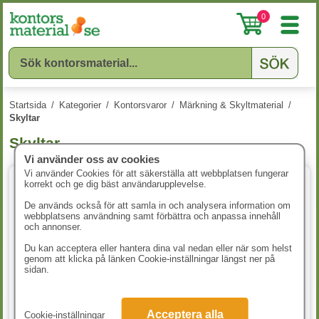
0
Startsida
/
Kategorier
/
Kontorsvaror
/
Märkning & Skyltmaterial
/
Skyltar
Skyltar
Vi använder oss av cookies
Vi använder Cookies för att säkerställa att webbplatsen fungerar
korrekt och ge dig bäst användarupplevelse.
3 varianter
De används också för att samla in och analysera information om
webbplatsens användning samt förbättra och anpassa innehåll
och annonser.
Du kan acceptera eller hantera dina val nedan eller när som helst
genom att klicka på länken Cookie-inställningar längst ner på
sidan.
Skylt Durable Click Sign
Magnetram Duraframe Note A4
Acceptera alla
Cookie-inställningar
149x52,5mm dörr/vägg