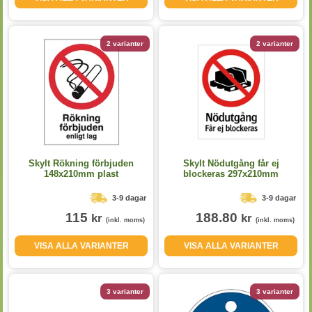
2 varianter
2 varianter
Skylt Rökning förbjuden
Skylt Nödutgång får ej
148x210mm plast
blockeras 297x210mm
aluminium
3-9 dagar
3-9 dagar
115
188.80
kr
kr
(inkl. moms)
(inkl. moms)
VISA ALLA VARIANTER
VISA ALLA VARIANTER
3 varianter
3 varianter