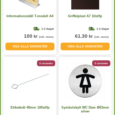
Informationsställ T-modell A4
Griffelplast A7 10st/fp
1-2 dagar
1-2 dagar
100
61.30
kr
kr
(inkl. moms)
(inkl. moms)
VISA ALLA VARIANTER
VISA ALLA VARIANTER
3 varianter
3 varianter
Etikettnål 40mm 100st/fp
Symbolskylt WC Dam Ø83mm
silver