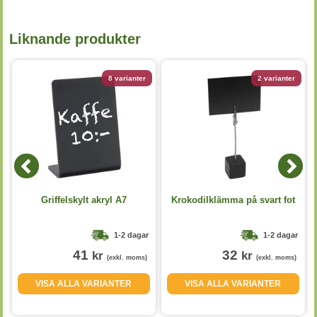
Liknande produkter
8 varianter
2 varianter
Griffelskylt akryl A7
Krokodilklämma på svart fot
1-2 dagar
1-2 dagar
41
32
kr
kr
(exkl. moms)
(exkl. moms)
VISA ALLA VARIANTER
VISA ALLA VARIANTER