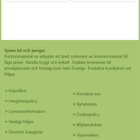
Spara tid och pengar
Kontorsmaterial.se erbjuder ett brett sortiment av kontorsmaterial till
låga priser. Handla tryggt och enkelt. Snabba leveranser till
privatpersoner och företag inom hela Sverige. Kontakta kundtjänst vid
frågor.
>
Köpvillkor
>
Kontakta oss
>
Integritetspolicy
>
Nyhetsbrev
>
Leveransinformation
>
Cookiepolicy
>
Vanliga frågor
>
Miljöprodukter
>
Översikt kategorier
>
Varumärken