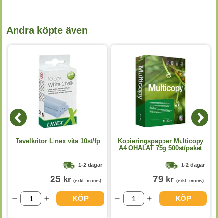
Andra köpte även
e
Tavelkritor Linex vita 10st/fp
Kopieringspapper Multicopy
A4 OHÅLAT 75g 500st/paket
1-2 dagar
1-2 dagar
25
79
kr
kr
(exkl. moms)
(exkl. moms)
KÖP
KÖP