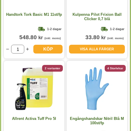
Handtork Tork Basic M1 11st/fp
Kulpenna Pilot Frixion Ball
Clicker 0,7 blå
1-2 dagar
1-2 dagar
548.80
33.80
kr
kr
(inkl. moms)
(inkl. moms)
KÖP
VISA ALLA FÄRGER
2 varianter
4 Storlekar
Allrent Activa Tuff Pro 5l
Engångshandskar Nitril Blå M
100st/fp