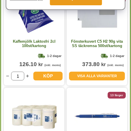
Kaffemjölk Laktosfri 2cl
Fönsterkuvert C5 H2 90g vita
100st/kartong
SS täckremsa 500st/kartong
1-2 dagar
1-2 dagar
126.10
373.80
kr
kr
(inkl. moms)
(inkl. moms)
KÖP
VISA ALLA VARIANTER
13 färger