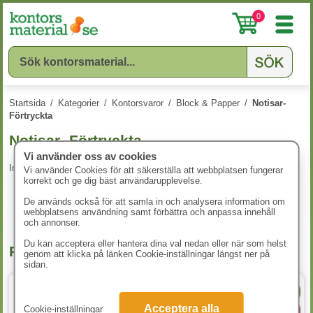
0
Startsida
/
Kategorier
/
Kontorsvaror
/
Block & Papper
/
Notisar-
Förtryckta
Notisar- Förtryckta
Vi använder oss av cookies
Inga produkter att visa.
Vi använder Cookies för att säkerställa att webbplatsen fungerar
korrekt och ge dig bäst användarupplevelse.
De används också för att samla in och analysera information om
webbplatsens användning samt förbättra och anpassa innehåll
och annonser.
Du kan acceptera eller hantera dina val nedan eller när som helst
Populära produkter
genom att klicka på länken Cookie-inställningar längst ner på
sidan.
C5 täckremsa
Acceptera alla
Cookie-inställningar
3 varianter