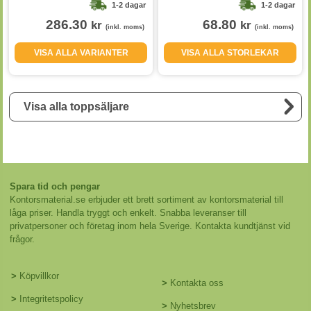
1-2 dagar
1-2 dagar
286.30
68.80
kr
kr
(inkl. moms)
(inkl. moms)
VISA ALLA VARIANTER
VISA ALLA STORLEKAR
Visa alla toppsäljare
Spara tid och pengar
Kontorsmaterial.se erbjuder ett brett sortiment av kontorsmaterial till
låga priser. Handla tryggt och enkelt. Snabba leveranser till
privatpersoner och företag inom hela Sverige. Kontakta kundtjänst vid
frågor.
>
Köpvillkor
>
Kontakta oss
>
Integritetspolicy
>
Nyhetsbrev