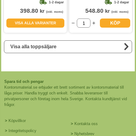
1-2 dagar
1-2 dagar
398.80
548.80
kr
kr
(inkl. moms)
(inkl. moms)
KÖP
VISA ALLA VARIANTER
Visa alla toppsäljare
Spara tid och pengar
Kontorsmaterial.se erbjuder ett brett sortiment av kontorsmaterial till
låga priser. Handla tryggt och enkelt. Snabba leveranser till
privatpersoner och företag inom hela Sverige. Kontakta kundtjänst vid
frågor.
>
Köpvillkor
>
Kontakta oss
>
Integritetspolicy
>
Nyhetsbrev