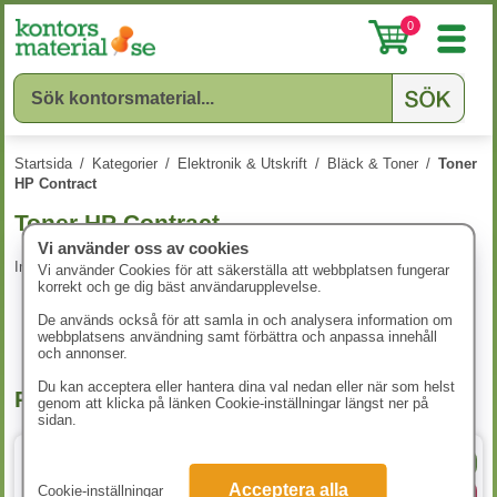
0
Startsida
/
Kategorier
/
Elektronik & Utskrift
/
Bläck & Toner
/
Toner
HP Contract
Toner HP Contract
Vi använder oss av cookies
Inga produkter att visa.
Vi använder Cookies för att säkerställa att webbplatsen fungerar
korrekt och ge dig bäst användarupplevelse.
De används också för att samla in och analysera information om
webbplatsens användning samt förbättra och anpassa innehåll
och annonser.
Du kan acceptera eller hantera dina val nedan eller när som helst
Populära produkter
genom att klicka på länken Cookie-inställningar längst ner på
sidan.
A4 80g
Acceptera alla
Cookie-inställningar
4 varianter