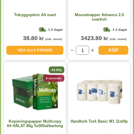
Träryggspärm A4 svart
Mousetrapper Advance 2.0
svart/vit
1-2 dagar
1-2 dagar
38.80
3423.80
kr
kr
(inkl. moms)
(inkl. moms)
KÖP
VISA ALLA FÄRGER
A4 80g
4 varianter
Kopieringspapper Multicopy
Handtork Tork Basic M1 11st/fp
A4 HÅLAT 80g 5x500st/kartong