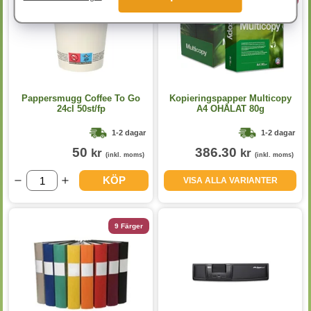
Pappersmugg Coffee To Go
Kopieringspapper Multicopy
24cl 50st/fp
A4 OHÅLAT 80g
5x500st/kartong
1-2 dagar
1-2 dagar
50
386.30
kr
kr
(inkl. moms)
(inkl. moms)
KÖP
VISA ALLA VARIANTER
9 Färger