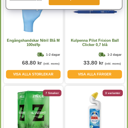
Engångshandskar Nitril Blå M
Kulpenna Pilot Frixion Ball
100st/fp
Clicker 0,7 blå
1-2 dagar
1-2 dagar
68.80
33.80
kr
kr
(inkl. moms)
(inkl. moms)
VISA ALLA STORLEKAR
VISA ALLA FÄRGER
7 Smaker
3 varianter