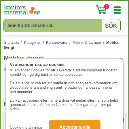
0
Startsida
/
Kategorier
/
Kontorsvaror
/
Möbler & Lampor
/
Möbler,
övrigt
Möbler, övrigt
Vi använder oss av cookies
Inga produkter att visa.
Vi använder Cookies för att säkerställa att webbplatsen fungerar
korrekt och ge dig bäst användarupplevelse.
De används också för att samla in och analysera information om
webbplatsens användning samt förbättra och anpassa innehåll
och annonser.
Du kan acceptera eller hantera dina val nedan eller när som helst
Populära produkter
genom att klicka på länken Cookie-inställningar längst ner på
sidan.
4 Storlekar
13 färger
Acceptera alla
Cookie-inställningar