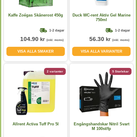
Kaffe Zoégas Skånerost 450g
Duck WC-rent Aktiv Gel Marine
750ml
1-2 dagar
1-2 dagar
104.90
56.30
kr
kr
(inkl. moms)
(inkl. moms)
VISA ALLA SMAKER
VISA ALLA VARIANTER
2 varianter
5 Storlekar
Allrent Activa Tuff Pro 5l
Engångshandskar Nitril Svart
M 100st/fp