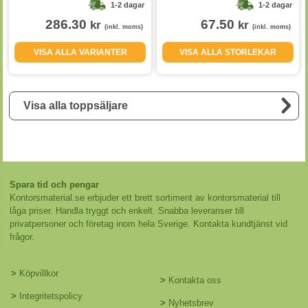
1-2 dagar
1-2 dagar
286.30
67.50
kr
kr
(inkl. moms)
(inkl. moms)
VISA ALLA VARIANTER
VISA ALLA STORLEKAR
Visa alla toppsäljare
Spara tid och pengar
Kontorsmaterial.se erbjuder ett brett sortiment av kontorsmaterial till
låga priser. Handla tryggt och enkelt. Snabba leveranser till
privatpersoner och företag inom hela Sverige. Kontakta kundtjänst vid
frågor.
>
Köpvillkor
>
Kontakta oss
>
Integritetspolicy
>
Nyhetsbrev