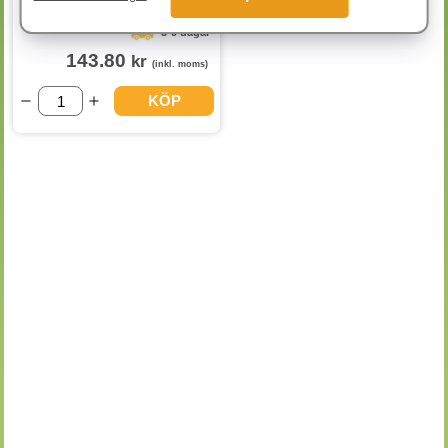
3-9 dagar
143.80
kr
(inkl. moms)
KÖP