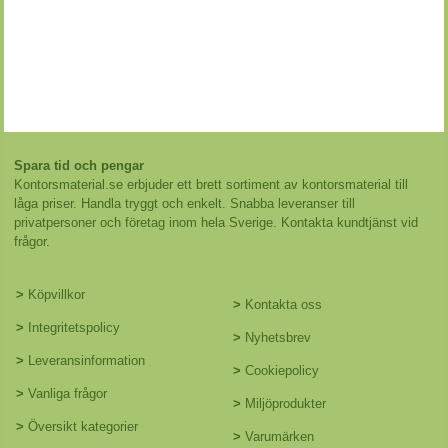
Spara tid och pengar
Kontorsmaterial.se erbjuder ett brett sortiment av kontorsmaterial till
låga priser. Handla tryggt och enkelt. Snabba leveranser till
privatpersoner och företag inom hela Sverige. Kontakta kundtjänst vid
frågor.
>
Köpvillkor
>
Kontakta oss
>
Integritetspolicy
>
Nyhetsbrev
>
Leveransinformation
>
Cookiepolicy
>
Vanliga frågor
>
Miljöprodukter
>
Översikt kategorier
>
Varumärken