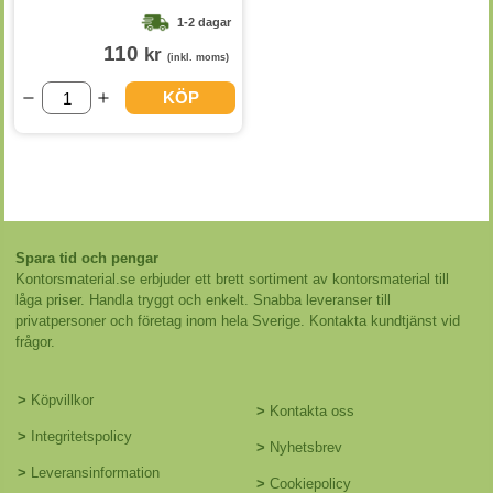
1-2 dagar
110
kr
(inkl. moms)
KÖP
Spara tid och pengar
Kontorsmaterial.se erbjuder ett brett sortiment av kontorsmaterial till
låga priser. Handla tryggt och enkelt. Snabba leveranser till
privatpersoner och företag inom hela Sverige. Kontakta kundtjänst vid
frågor.
>
Köpvillkor
>
Kontakta oss
>
Integritetspolicy
>
Nyhetsbrev
>
Leveransinformation
>
Cookiepolicy