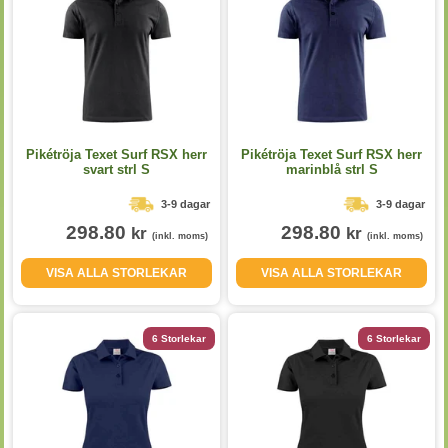
Pikétröja Texet Surf RSX herr
Pikétröja Texet Surf RSX herr
svart strl S
marinblå strl S
3-9 dagar
3-9 dagar
298.80
298.80
kr
kr
(inkl. moms)
(inkl. moms)
VISA ALLA STORLEKAR
VISA ALLA STORLEKAR
6 Storlekar
6 Storlekar