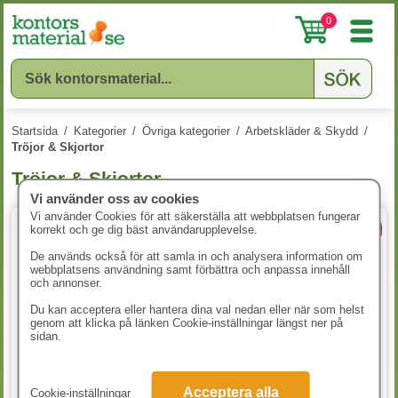
0
Startsida
/
Kategorier
/
Övriga kategorier
/
Arbetskläder & Skydd
/
Tröjor & Skjortor
Tröjor & Skjortor
Vi använder oss av cookies
Vi använder Cookies för att säkerställa att webbplatsen fungerar
korrekt och ge dig bäst användarupplevelse.
3 Storlekar
De används också för att samla in och analysera information om
webbplatsens användning samt förbättra och anpassa innehåll
och annonser.
Du kan acceptera eller hantera dina val nedan eller när som helst
genom att klicka på länken Cookie-inställningar längst ner på
sidan.
Fotbollströja Sverige strl. 1
T-Shirt Texet Heavy RSX herr
Acceptera alla
Cookie-inställningar
marinblå strl XS