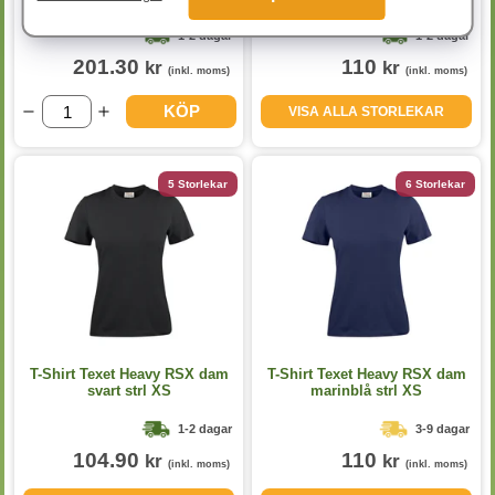
1-2 dagar
1-2 dagar
201.30
110
kr
kr
(inkl. moms)
(inkl. moms)
KÖP
VISA ALLA STORLEKAR
5 Storlekar
6 Storlekar
T-Shirt Texet Heavy RSX dam
T-Shirt Texet Heavy RSX dam
svart strl XS
marinblå strl XS
1-2 dagar
3-9 dagar
104.90
110
kr
kr
(inkl. moms)
(inkl. moms)