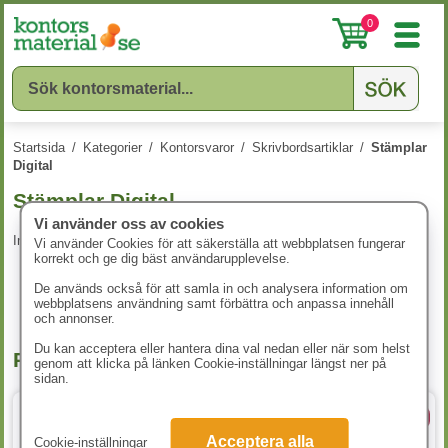
0
Startsida
/
Kategorier
/
Kontorsvaror
/
Skrivbordsartiklar
/
Stämplar
Digital
Stämplar Digital
Vi använder oss av cookies
Inga produkter att visa.
Vi använder Cookies för att säkerställa att webbplatsen fungerar
korrekt och ge dig bäst användarupplevelse.
De används också för att samla in och analysera information om
webbplatsens användning samt förbättra och anpassa innehåll
och annonser.
Du kan acceptera eller hantera dina val nedan eller när som helst
Populära produkter
genom att klicka på länken Cookie-inställningar längst ner på
sidan.
2 varianter
5 Storlekar
Acceptera alla
Cookie-inställningar