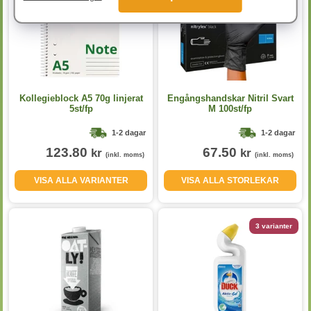
Kollegieblock A5 70g linjerat
Engångshandskar Nitril Svart
5st/fp
M 100st/fp
1-2 dagar
1-2 dagar
123.80
67.50
kr
kr
(inkl. moms)
(inkl. moms)
VISA ALLA VARIANTER
VISA ALLA STORLEKAR
3 varianter