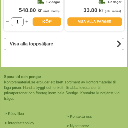
1-2 dagar
1-2 dagar
548.80
33.80
kr
kr
(inkl. moms)
(inkl. moms)
KÖP
VISA ALLA FÄRGER
Visa alla toppsäljare
Spara tid och pengar
Kontorsmaterial.se erbjuder ett brett sortiment av kontorsmaterial till
låga priser. Handla tryggt och enkelt. Snabba leveranser till
privatpersoner och företag inom hela Sverige. Kontakta kundtjänst vid
frågor.
>
Köpvillkor
>
Kontakta oss
>
Integritetspolicy
>
Nyhetsbrev