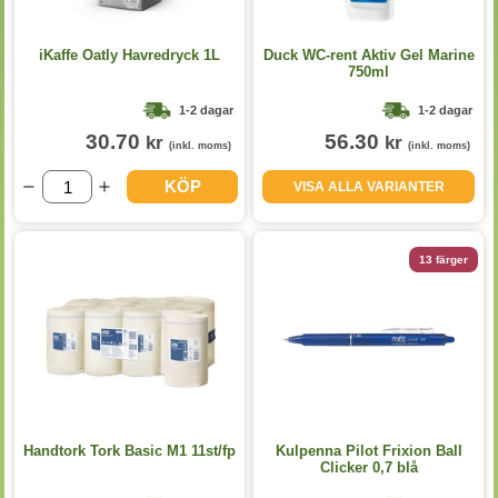
iKaffe Oatly Havredryck 1L
Duck WC-rent Aktiv Gel Marine
750ml
1-2 dagar
1-2 dagar
30.70
56.30
kr
kr
(inkl. moms)
(inkl. moms)
KÖP
VISA ALLA VARIANTER
13 färger
Handtork Tork Basic M1 11st/fp
Kulpenna Pilot Frixion Ball
Clicker 0,7 blå