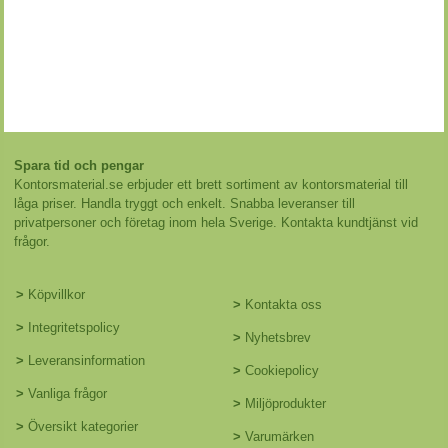
Spara tid och pengar
Kontorsmaterial.se erbjuder ett brett sortiment av kontorsmaterial till
låga priser. Handla tryggt och enkelt. Snabba leveranser till
privatpersoner och företag inom hela Sverige. Kontakta kundtjänst vid
frågor.
>
Köpvillkor
>
Kontakta oss
>
Integritetspolicy
>
Nyhetsbrev
>
Leveransinformation
>
Cookiepolicy
>
Vanliga frågor
>
Miljöprodukter
>
Översikt kategorier
>
Varumärken