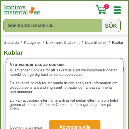
0
Startsida
/
Kategorier
/
Elektronik & Utskrift
/
Datortillbehör
/
Kablar
Kablar
Vi använder oss av cookies
8 varianter
5 varianter
Vi använder Cookies för att säkerställa att webbplatsen fungerar
korrekt och ge dig bäst användarupplevelse.
De används också för att samla in och analysera information om
webbplatsens användning samt förbättra och anpassa innehåll
och annonser.
Du kan acceptera eller hantera dina val nedan eller när som helst
genom att klicka på länken Cookie-inställningar längst ner på
sidan.
HDMI-kabel Deltaco Ultra High
Nätverkskabel Cat6 U/UTP
Speed 0,5m svart
Deltaco 0,5m vit
Acceptera alla
Cookie-inställningar