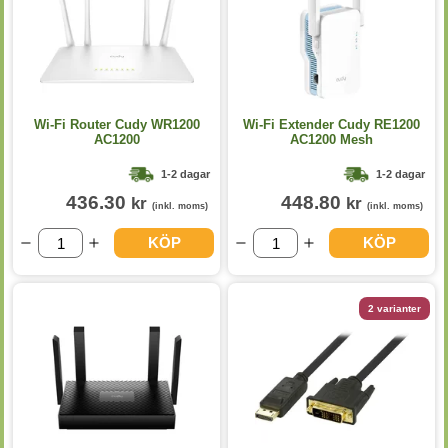
Wi-Fi Router Cudy WR1200
Wi-Fi Extender Cudy RE1200
AC1200
AC1200 Mesh
1-2 dagar
1-2 dagar
436.30
448.80
kr
kr
(inkl. moms)
(inkl. moms)
KÖP
KÖP
2 varianter