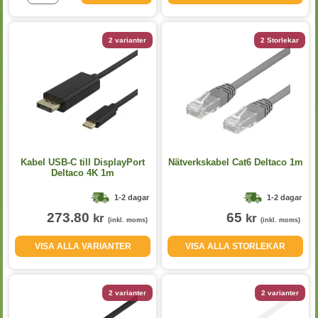
2 varianter
2 Storlekar
Kabel USB-C till DisplayPort
Nätverkskabel Cat6 Deltaco 1m
Deltaco 4K 1m
1-2 dagar
1-2 dagar
273.80
65
kr
kr
(inkl. moms)
(inkl. moms)
VISA ALLA VARIANTER
VISA ALLA STORLEKAR
2 varianter
2 varianter