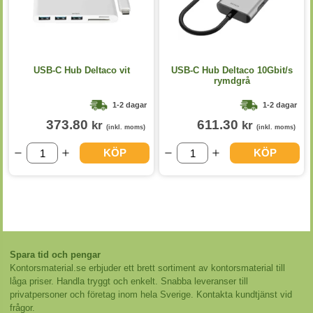
USB-C Hub Deltaco vit
USB-C Hub Deltaco 10Gbit/s
rymdgrå
1-2 dagar
1-2 dagar
373.80
611.30
kr
kr
(inkl. moms)
(inkl. moms)
KÖP
KÖP
Spara tid och pengar
Kontorsmaterial.se erbjuder ett brett sortiment av kontorsmaterial till
låga priser. Handla tryggt och enkelt. Snabba leveranser till
privatpersoner och företag inom hela Sverige. Kontakta kundtjänst vid
frågor.