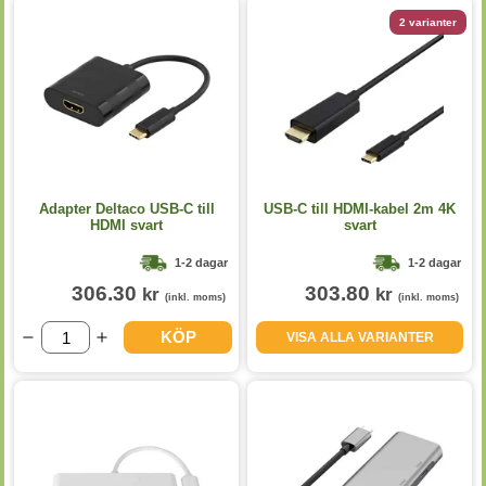
2 varianter
Adapter Deltaco USB-C till
USB-C till HDMI-kabel 2m 4K
HDMI svart
svart
1-2 dagar
1-2 dagar
306.30
303.80
kr
kr
(inkl. moms)
(inkl. moms)
KÖP
VISA ALLA VARIANTER