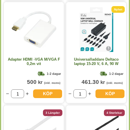
Nyhet
Adapter HDMI -VGA M/VGA F
Universalladdare Deltaco
0,2m vit
laptop 15-20 V, 6 A, 90 W
1-2 dagar
1-2 dagar
500
461.30
kr
kr
(inkl. moms)
(inkl. moms)
KÖP
KÖP
3 Längder
4 Storlekar