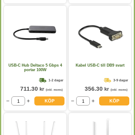
USB-C Hub Deltaco 5 Gbps 4
Kabel USB-C till DB9 svart
portar 100W
1-2 dagar
3-9 dagar
711.30
356.30
kr
kr
(inkl. moms)
(inkl. moms)
KÖP
KÖP