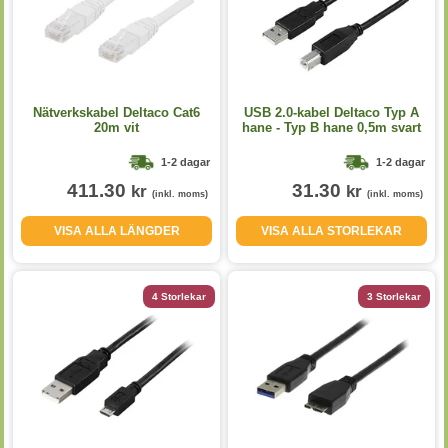
Nätverkskabel Deltaco Cat6
USB 2.0-kabel Deltaco Typ A
20m vit
hane - Typ B hane 0,5m svart
1-2 dagar
1-2 dagar
411.30
31.30
kr
kr
(inkl. moms)
(inkl. moms)
VISA ALLA LÄNGDER
VISA ALLA STORLEKAR
4 Storlekar
3 Storlekar