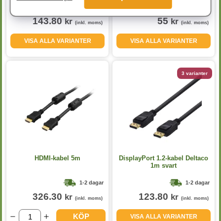
1-2 dagar
1-2 dagar
143.80
55
kr
kr
(inkl. moms)
(inkl. moms)
VISA ALLA VARIANTER
VISA ALLA VARIANTER
3 varianter
HDMI-kabel 5m
DisplayPort 1.2-kabel Deltaco
1m svart
1-2 dagar
1-2 dagar
326.30
123.80
kr
kr
(inkl. moms)
(inkl. moms)
KÖP
VISA ALLA VARIANTER