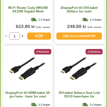
Wi-Fi Router Cudy WR1500
DisplayPort till DVI-kabel
AX1500 Gigabit Mesh
Deltaco 1m svart
1-2 dagar
1-2 dagar
623.80
248.80
kr
kr
(inkl. moms)
(inkl. moms)
KÖP
VISA ALLA VARIANTER
4 Storlekar
3 Storlekar
DisplayPort till HDMI-kabel 20-
DVI-kabel Deltaco Dual Link
pin hane - hane 1m svart
DVI-D hane-hane 1m
1-2 dagar
1-2 dagar