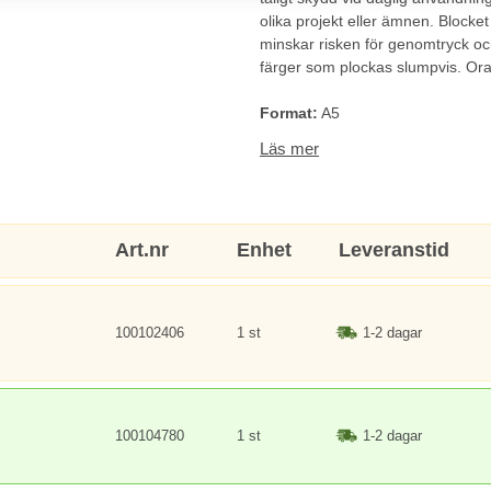
olika projekt eller ämnen. Blocket
minskar risken för genomtryck o
färger som plockas slumpvis. Orang
Format:
A5
Blad:
90st linjerade
Läs mer
Ytvikt:
90g
Art.nr
Enhet
Leveranstid
100102406
1 st
1-2 dagar
100104780
1 st
1-2 dagar