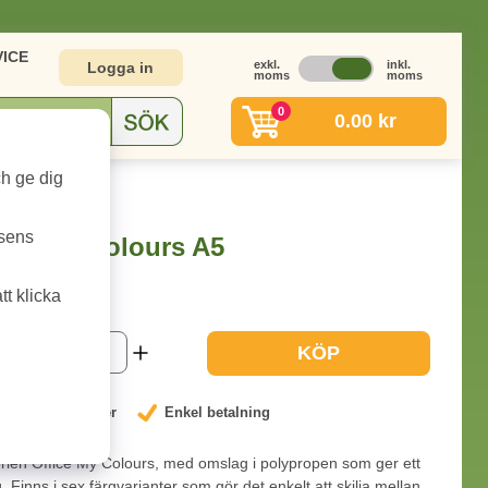
ICE
exkl.
inkl.
Logga in
moms
moms
0
0.00 kr
ch ge dig
urs A5
tsens
ord My Colours A5
t klicka
1-2 dagar
KÖP
nterat låga priser
Enkel betalning
erien Office My Colours, med omslag i polypropen som ger ett
. Finns i sex färgvarianter som gör det enkelt att skilja mellan