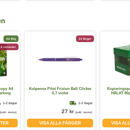
en
A4 80g
13 färger
4 varianter
copy A4
Kulpenna Pilot Frixion Ball Clicker
Kopieringsp
artong
0,7 violet
HÅLAT 80g
1-2 dagar
1-2 dagar
27
kr
(exkl. moms)
(exkl. moms)
NTER
VISA ALLA FÄRGER
VISA AL