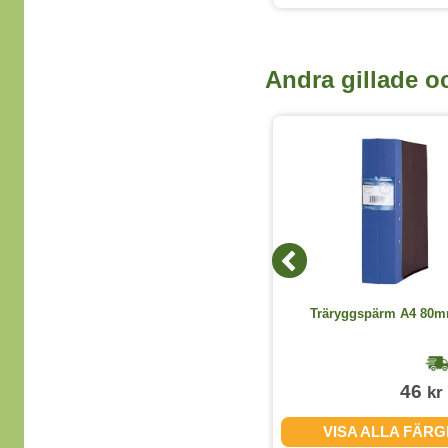
Andra gillade o
2 varianter
Stiftpenna Ballograf Rondo Fun
Träryggspärm A4 80m
0,7mm sorterad färg
1-2 dagar
49
46
kr
kr
(exkl. moms)
VISA ALLA VARIANTER
VISA ALLA FÄR