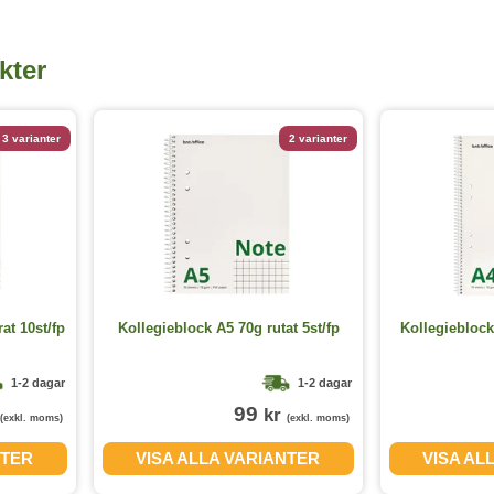
kter
3 varianter
2 varianter
at 10st/fp
Kollegieblock A5 70g rutat 5st/fp
Kollegieblock
1-2 dagar
1-2 dagar
99
kr
(exkl. moms)
(exkl. moms)
NTER
VISA ALLA VARIANTER
VISA AL