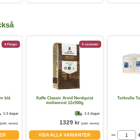
ckså
4 Färger
5 varianter
m blå
Kaffe Classic Arvid Nordquist
Torkrulle T
mellanrost 12x500g
1-2 dagar
1-2 dagar
1329
kr
(exkl. moms)
(exkl. moms)
GER
VISA ALLA VARIANTER