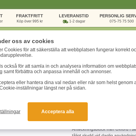
NT
FRAKTFRITT
LEVERANSTID
PERSONLIG SERV
er
Köp över 995 kr
1-2 dagar
075-75 75 500
nder oss av cookies
r Cookies för att säkerställa att webbplatsen fungerar korrekt o
rsvaror
/
Block & Papper
/
Kollegieblock
/
Kollegieblock Oxford My Colo
ndarupplevelse.
 också för att samla in och analysera information om webbpla
Kollegieblock Oxf
 samt förbättra och anpassa innehåll och annonser.
eptera eller hantera dina val nedan eller när som helst genom at
Art.nr:
100104780
Enhet:
1 st
Cookie-inställningar längst ner på sidan.
106.30 kr
tällningar
Acceptera alla
Snabba leveranser
Gara
Anteckningsblock från Oxford i s
tåligt skydd vid daglig användning