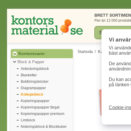
BRETT SORTIME
Fler än 12 000 produkt
Vi anvä
Vi använde
Startsida
/
Kategorier
/
Konto
bäst anvä
Kontorsvaror
Block & Papper
De används
användning
Anteckningsblock
Blanketter
Du kan acc
Bokföringsböcker
på länken 
Diagrampapper
Kollegieblock
Kopieringspapper
Cookie-ins
Kopieringspapper färgat
Kopieringspapper premium
Limblock
Noteringsblock & Blockkuber