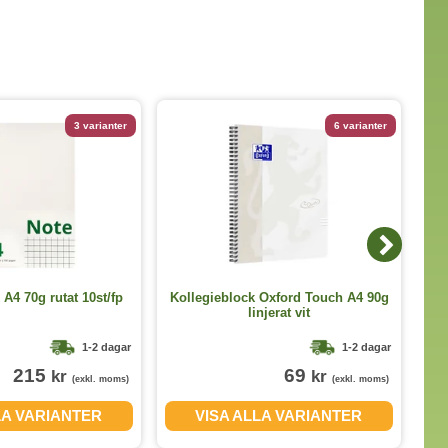
3 varianter
6 varianter
 A4 70g rutat 10st/fp
Kollegieblock Oxford Touch A4 90g
Ko
linjerat vit
1-2 dagar
1-2 dagar
215
69
kr
kr
(exkl. moms)
(exkl. moms)
LA VARIANTER
VISA ALLA VARIANTER