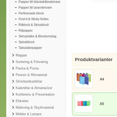
Papper till bläckstråleskrivare
Papper till laserskrivare
Perforerade block
Post-it & Sticky Notes
Ritblock & Skissblock
Ritpapper
Skrivplattor & Blockomslag
Spiralblock
Tabulatorpapper
Mappar
Produktvarianter
Sortering & Förvaring
Packa & Posta
Pennor & Ritmaterial
A4
Skrivbordsartiklar
Kalendrar & Almanackor
Konferens & Presentation
Etiketter
A5
Märkning & Skyltmaterial
Möbler & Lampor