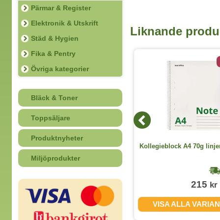
Pärmar & Register
Elektronik & Utskrift
Liknande produ
Städ & Hygien
Fika & Pentry
2 varianter
Övriga kategorier
Bläck & Toner
Toppsäljare
Produktnyheter
Indexblock Bantex 5-in-1 linjerat A5
Kollegieblock A4 70g linjer
5st/fp
Miljöprodukter
1-2 dagar
169
215
kr
kr
(exkl. moms)
VISA ALLA VARIANTER
VISA ALLA VARIA