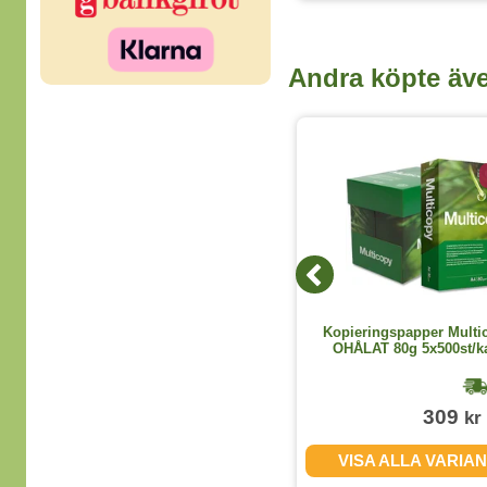
Andra köpte äv
2 Storlekar
Skärunderlägg 62x45cm grön
Kopieringspapper Multi
OHÅLAT 80g 5x500st/k
1-2 dagar
230
309
kr
kr
(exkl. moms)
VISA ALLA STORLEKAR
VISA ALLA VARIA