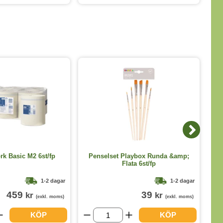
Va
ork Basic M2 6st/fp
Penselset Playbox Runda &amp;
Flata 6st/fp
1-2 dagar
1-2 dagar
459
39
kr
kr
(exkl. moms)
(exkl. moms)
KÖP
KÖP