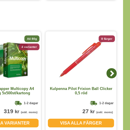
A4 80g
8 färger
4 varianter
apper Multicopy A4
Kulpenna Pilot Frixion Ball Clicker
 5x500st/kartong
0,5 röd
1-2 dagar
1-2 dagar
319
27
kr
kr
(exkl. moms)
(exkl. moms)
LA VARIANTER
VISA ALLA FÄRGER