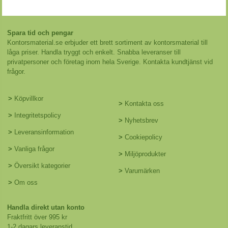
Spara tid och pengar
Kontorsmaterial.se erbjuder ett brett sortiment av kontorsmaterial till
låga priser. Handla tryggt och enkelt. Snabba leveranser till
privatpersoner och företag inom hela Sverige. Kontakta kundtjänst vid
frågor.
>
Köpvillkor
>
Kontakta oss
>
Integritetspolicy
>
Nyhetsbrev
>
Leveransinformation
>
Cookiepolicy
>
Vanliga frågor
>
Miljöprodukter
>
Översikt kategorier
>
Varumärken
>
Om oss
Handla direkt utan konto
Fraktfritt över 995 kr
1-2 dagars leveranstid