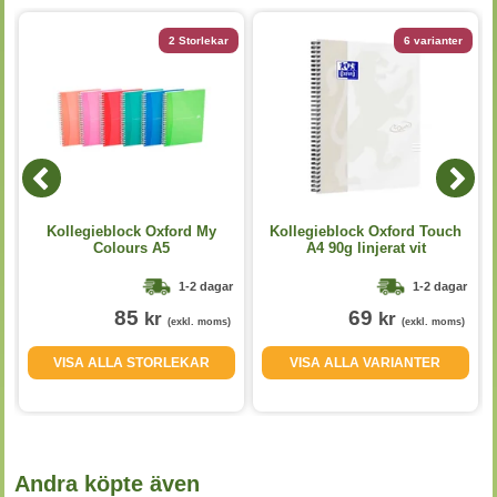
2 Storlekar
6 varianter
Kollegieblock Oxford My
Kollegieblock Oxford Touch
Colours A5
A4 90g linjerat vit
1-2 dagar
1-2 dagar
85
69
kr
kr
(exkl. moms)
(exkl. moms)
VISA ALLA STORLEKAR
VISA ALLA VARIANTER
Andra köpte även