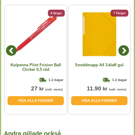
8 färger
7 Färger
Kulpenna Pilot Frixion Ball
Snoddmapp A4 3-klaff gul
Clicker 0,5 röd
1-2 dagar
1-2 dagar
27
11.90
kr
kr
(exkl. moms)
(exkl. moms)
VISA ALLA FÄRGER
VISA ALLA FÄRGER
Andra gillade också