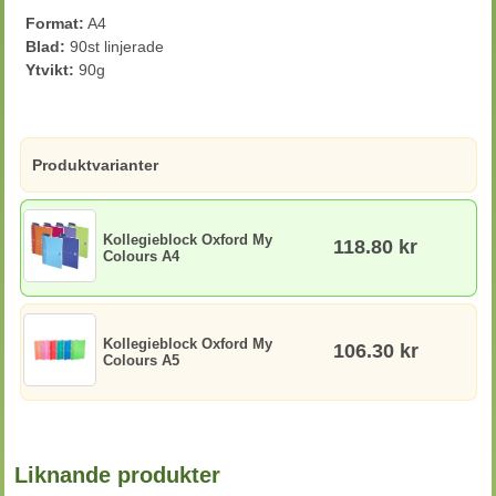
Format:
A4
Blad:
90st linjerade
Ytvikt:
90g
Produktvarianter
Kollegieblock Oxford My
118.80 kr
Colours A4
Kollegieblock Oxford My
106.30 kr
Colours A5
Liknande produkter