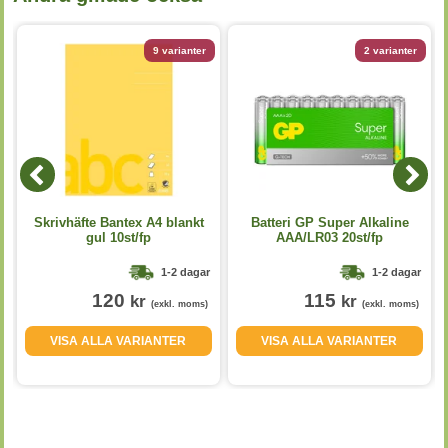
9 varianter
2 varianter
Skrivhäfte Bantex A4 blankt
Batteri GP Super Alkaline
gul 10st/fp
AAA/LR03 20st/fp
1-2 dagar
1-2 dagar
120
115
kr
kr
(exkl. moms)
(exkl. moms)
VISA ALLA VARIANTER
VISA ALLA VARIANTER