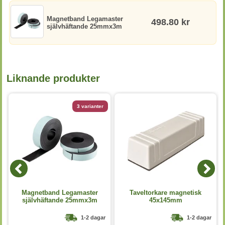
Magnetband Legamaster
498.80 kr
självhäftande 25mmx3m
Liknande produkter
3 varianter
Magnetband Legamaster
Taveltorkare magnetisk
självhäftande 25mmx3m
45x145mm
1-2 dagar
1-2 dagar