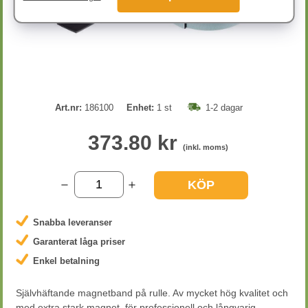
Art.nr:
186100
Enhet:
1 st
1-2 dagar
373.80 kr
(inkl. moms)
KÖP
Snabba leveranser
Garanterat låga priser
Enkel betalning
Självhäftande magnetband på rulle. Av mycket hög kvalitet och
med extra stark magnet, för professionell och långvarig