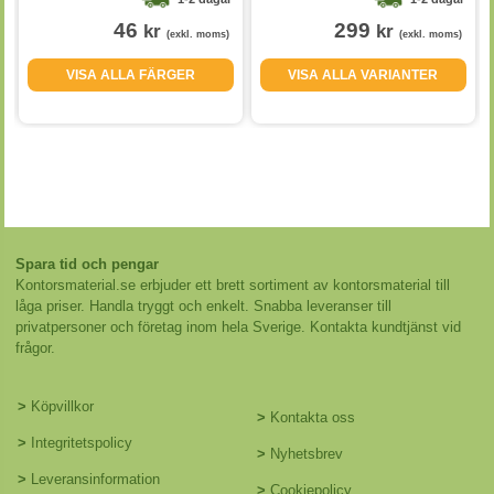
46
299
kr
kr
(exkl. moms)
(exkl. moms)
VISA ALLA FÄRGER
VISA ALLA VARIANTER
Spara tid och pengar
Kontorsmaterial.se erbjuder ett brett sortiment av kontorsmaterial till
låga priser. Handla tryggt och enkelt. Snabba leveranser till
privatpersoner och företag inom hela Sverige. Kontakta kundtjänst vid
frågor.
>
Köpvillkor
>
Kontakta oss
>
Integritetspolicy
>
Nyhetsbrev
>
Leveransinformation
>
Cookiepolicy