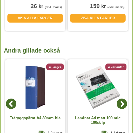
26
159
kr
kr
(exkl. moms)
(exkl. moms)
VISA ALLA FÄRGER
VISA ALLA FÄRGER
Andra gillade också
4 Färger
4 varianter
Träryggspärm A4 80mm blå
Laminat A4 matt 100 mic
100st/fp
1-2 dagar
1-2 dagar