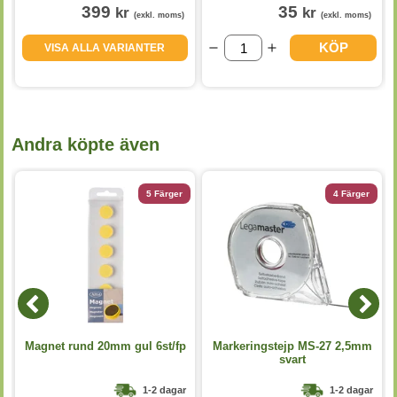
399
35
kr
kr
(exkl. moms)
(exkl. moms)
KÖP
VISA ALLA VARIANTER
Andra köpte även
5 Färger
4 Färger
Magnet rund 20mm gul 6st/fp
Markeringstejp MS-27 2,5mm
svart
1-2 dagar
1-2 dagar