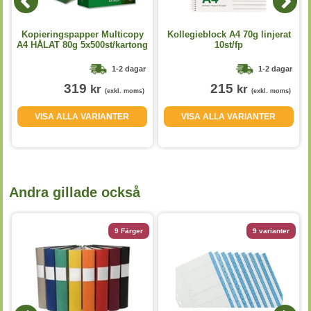
d
Kopieringspapper Multicopy
Kollegieblock A4 70g linjerat
A4 HÅLAT 80g 5x500st/kartong
10st/fp
1-2 dagar
1-2 dagar
319
215
kr
kr
(exkl. moms)
(exkl. moms)
VISA ALLA VARIANTER
VISA ALLA VARIANTER
Andra gillade också
9 Färger
9 varianter