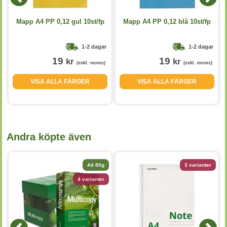
Mapp A4 PP 0,12 gul 10st/fp
Mapp A4 PP 0,12 blå 10st/fp
1-2 dagar
1-2 dagar
19
19
kr
kr
(exkl. moms)
(exkl. moms)
VISA ALLA FÄRGER
VISA ALLA FÄRGER
Andra köpte även
A4 80g
3 varianter
4 varianter