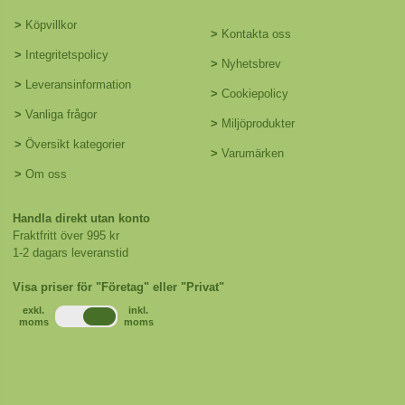
>
Köpvillkor
>
Kontakta oss
>
Integritetspolicy
>
Nyhetsbrev
>
Leveransinformation
>
Cookiepolicy
>
Vanliga frågor
>
Miljöprodukter
>
Översikt kategorier
>
Varumärken
>
Om oss
Handla direkt utan konto
Fraktfritt över 995 kr
1-2 dagars leveranstid
Visa priser för "Företag" eller "Privat"
exkl.
inkl.
moms
moms