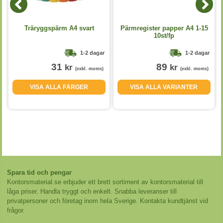
Träryggspärm A4 svart
Pärmregister papper A4 1-15
10st/fp
1-2 dagar
1-2 dagar
31
89
kr
kr
(exkl. moms)
(exkl. moms)
VISA ALLA FÄRGER
VISA ALLA VARIANTER
Spara tid och pengar
Kontorsmaterial.se erbjuder ett brett sortiment av kontorsmaterial till
låga priser. Handla tryggt och enkelt. Snabba leveranser till
privatpersoner och företag inom hela Sverige. Kontakta kundtjänst vid
frågor.