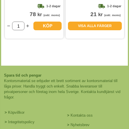
1-2 dagar
1-2 dagar
78
21
kr
kr
(exkl. moms)
(exkl. moms)
KÖP
VISA ALLA FÄRGER
Spara tid och pengar
Kontorsmaterial.se erbjuder ett brett sortiment av kontorsmaterial till
låga priser. Handla tryggt och enkelt. Snabba leveranser till
privatpersoner och företag inom hela Sverige. Kontakta kundtjänst vid
frågor.
>
Köpvillkor
>
Kontakta oss
>
Integritetspolicy
>
Nyhetsbrev