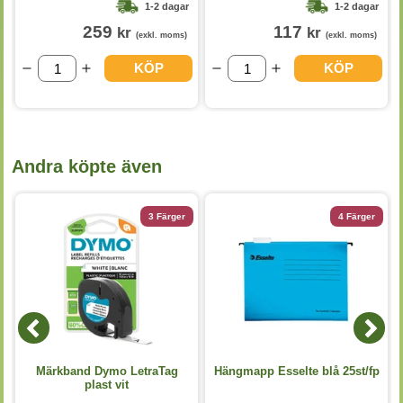
1-2 dagar
1-2 dagar
259
117
kr
kr
(exkl. moms)
(exkl. moms)
KÖP
KÖP
Andra köpte även
3 Färger
4 Färger
Märkband Dymo LetraTag
Hängmapp Esselte blå 25st/fp
plast vit