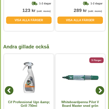
1-2 dagar
1-2 dagar
123
289
kr
kr
(exkl. moms)
(exkl. moms)
VISA ALLA FÄRGER
VISA ALLA FÄRGER
Andra gillade också
5 Färger
Cif Professional Ugn &amp;
Whiteboardpenna Pilot V
Grill 750ml
Board Master sned grön