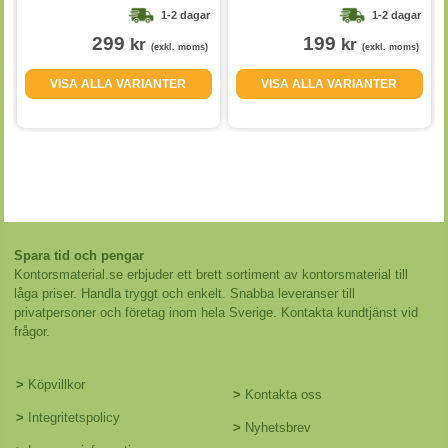
1-2 dagar
1-2 dagar
299
199
kr
kr
(exkl. moms)
(exkl. moms)
VISA ALLA VARIANTER
VISA ALLA VARIANTER
Spara tid och pengar
Kontorsmaterial.se erbjuder ett brett sortiment av kontorsmaterial till
låga priser. Handla tryggt och enkelt. Snabba leveranser till
privatpersoner och företag inom hela Sverige. Kontakta kundtjänst vid
frågor.
>
Köpvillkor
>
Kontakta oss
>
Integritetspolicy
>
Nyhetsbrev