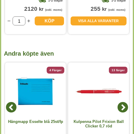
1-2 dagar
1-2 dagar
2120
255
kr
kr
(exkl. moms)
(exkl. moms)
KÖP
VISA ALLA VARIANTER
Andra köpte även
4 Färger
13 färger
Hängmapp Esselte blå 25st/fp
Kulpenna Pilot Frixion Ball
Clicker 0,7 röd