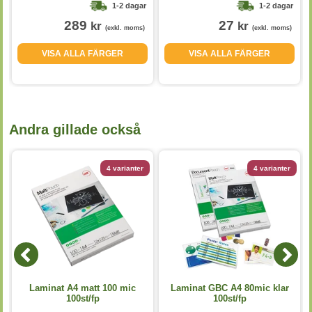
1-2 dagar
1-2 dagar
289
27
kr
kr
(exkl. moms)
(exkl. moms)
VISA ALLA FÄRGER
VISA ALLA FÄRGER
Andra gillade också
4 varianter
4 varianter
Laminat A4 matt 100 mic
Laminat GBC A4 80mic klar
100st/fp
100st/fp