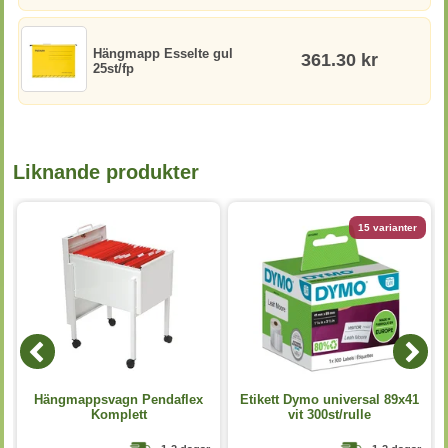
Hängmapp Esselte gul
361.30 kr
25st/fp
Liknande produkter
15 varianter
Hängmappsvagn Pendaflex
Etikett Dymo universal 89x41
g
Komplett
vit 300st/rulle