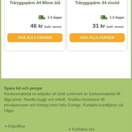
Träryggspärm A4 80mm blå
Träryggspärm A4 vinröd
1-2 dagar
1-2 dagar
46
31
kr
kr
(exkl. moms)
(exkl. moms)
VISA ALLA FÄRGER
VISA ALLA FÄRGER
Spara tid och pengar
Kontorsmaterial.se erbjuder ett brett sortiment av kontorsmaterial till
låga priser. Handla tryggt och enkelt. Snabba leveranser till
privatpersoner och företag inom hela Sverige. Kontakta kundtjänst vid
frågor.
>
Köpvillkor
>
Kontakta oss