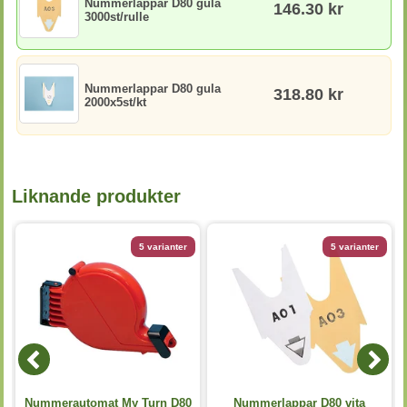
Nummerlappar D80 gula
146.30 kr
3000st/rulle
Nummerlappar D80 gula
318.80 kr
2000x5st/kt
Liknande produkter
5 varianter
5 varianter
e
Nummerautomat My Turn D80
Nummerlappar D80 vita