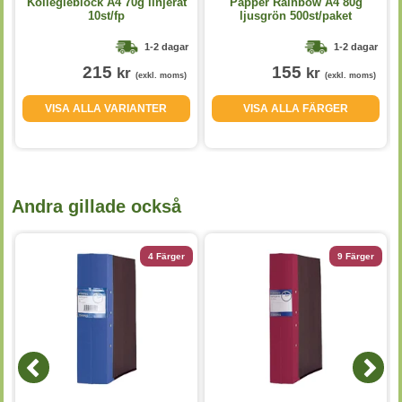
d
Kollegieblock A4 70g linjerat
Papper Rainbow A4 80g
10st/fp
ljusgrön 500st/paket
1-2 dagar
1-2 dagar
215
155
kr
kr
(exkl. moms)
(exkl. moms)
VISA ALLA VARIANTER
VISA ALLA FÄRGER
Andra gillade också
4 Färger
9 Färger