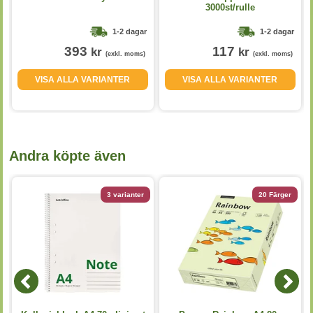
3000st/rulle
1-2 dagar
1-2 dagar
393
117
kr
kr
(exkl. moms)
(exkl. moms)
VISA ALLA VARIANTER
VISA ALLA VARIANTER
Andra köpte även
3 varianter
20 Färger