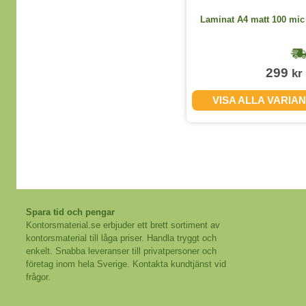
Kassa-/kvittorullar Longlife thermo
Laminat A4 matt 100 mic 
80mm 80m D=80mm 3st/fp
1-2 dagar
89
299
kr
kr
(exkl. moms)
VISA ALLA VARIANTER
VISA ALLA VARIA
Spara tid och pengar
Kontorsmaterial.se erbjuder ett brett sortiment av
kontorsmaterial till låga priser. Handla tryggt och
enkelt. Snabba leveranser till privatpersoner och
företag inom hela Sverige. Kontakta kundtjänst vid
frågor.