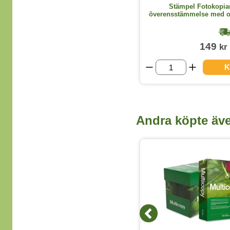
Stämpel Colop Gör-det-själv
Stämpel Fotokopia
överensstämmelse med or
intygas
1-2 dagar
259
149
kr
kr
(exkl. moms)
KÖP
K
Andra köpte äv