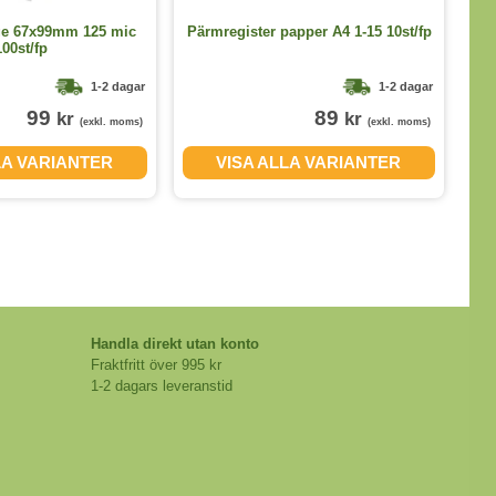
L
ge 67x99mm 125 mic
Pärmregister papper A4 1-15 10st/fp
100st/fp
1-2 dagar
1-2 dagar
99
89
kr
kr
(exkl. moms)
(exkl. moms)
LA VARIANTER
VISA ALLA VARIANTER
Handla direkt utan konto
Fraktfritt över 995 kr
1-2 dagars leveranstid