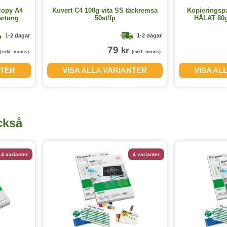
copy A4
Kuvert C4 100g vita SS täckremsa
Kopieringsp
artong
50st/fp
HÅLAT 80g
1-2 dagar
1-2 dagar
79
kr
(exkl. moms)
(exkl. moms)
NTER
VISA ALLA VARIANTER
VISA AL
ckså
4 varianter
4 varianter