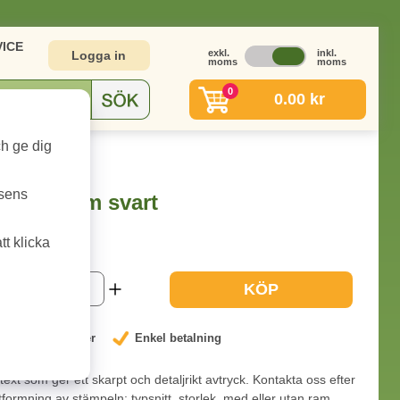
ICE
exkl.
inkl.
Logga in
moms
moms
0
0.00 kr
ch ge dig
rt
tsens
 67x11mm svart
t klicka
3-9 dagar
KÖP
nterat låga priser
Enkel betalning
ext som ger ett skarpt och detaljrikt avtryck. Kontakta oss efter
 utformning av stämpeln: typsnitt, storlek, med eller utan ram,