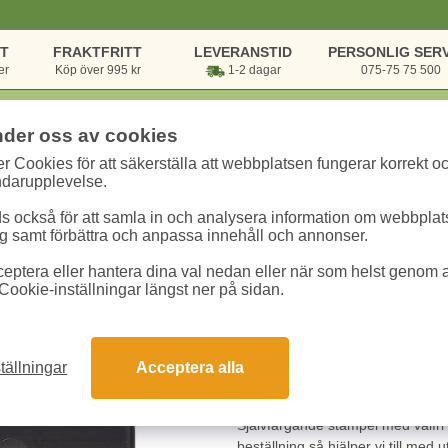
NT
FRAKTFRITT
LEVERANSTID
PERSONLIG SERV
er
Köp över 995 kr
1-2 dagar
075-75 75 500
nder oss av cookies
r Cookies för att säkerställa att webbplatsen fungerar korrekt o
rsvaror
/
Skrivbordsartiklar
/
Stämplar
/
Stämpel UniStamp 67x11mm sva
ndarupplevelse.
 också för att samla in och analysera information om webbpla
Stämpel UniStamp
 samt förbättra och anpassa innehåll och annonser.
eptera eller hantera dina val nedan eller när som helst genom at
Art.nr:
1000321
Enhet:
1 st
Cookie-inställningar längst ner på sidan.
387.50 kr
tällningar
Acceptera alla
Snabba leveranser
Gara
Självfärgande stämpel med valfri t
beställning så hjälper vi till med