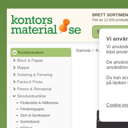
BRETT SORTIME
Fler än 12 000 produkt
Vi anvä
Vi använde
Startsida
/
Kategorier
/
Konto
bäst anvä
Kontorsvaror
Block & Papper
De används
användning
Mappar
Sortering & Förvaring
Du kan acc
Packa & Posta
på länken 
Pennor & Ritmaterial
Skrivbordsartiklar
Fästkuddar & Häftmassa
Cookie-ins
Förstoringsglas
Gem & Gemkoppar
Gummiband