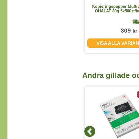
Häftklammer 26/6 5000st/ask
Kopieringspapper Multi
OHÅLAT 80g 5x500st/k
1-2 dagar
19
309
kr
kr
(exkl. moms)
KÖP
VISA ALLA VARIA
Andra gillade o
5 varianter