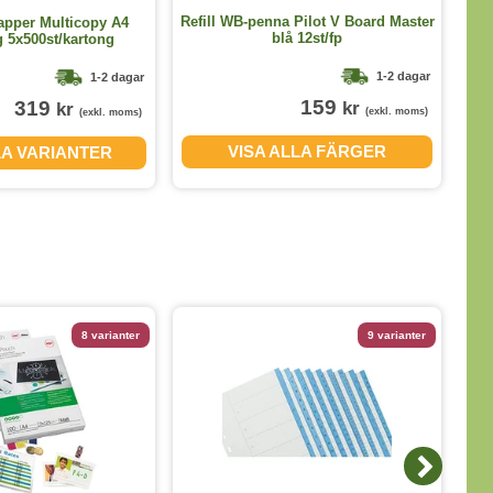
Refill WB-penna Pilot V Board Master
Ku
apper Multicopy A4
blå 12st/fp
 5x500st/kartong
1-2 dagar
1-2 dagar
159
319
kr
kr
(exkl. moms)
(exkl. moms)
VISA ALLA FÄRGER
LA VARIANTER
8 varianter
9 varianter