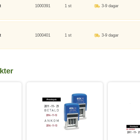
t
1000391
1 st
3-9 dagar
t
1000401
1 st
3-9 dagar
kter