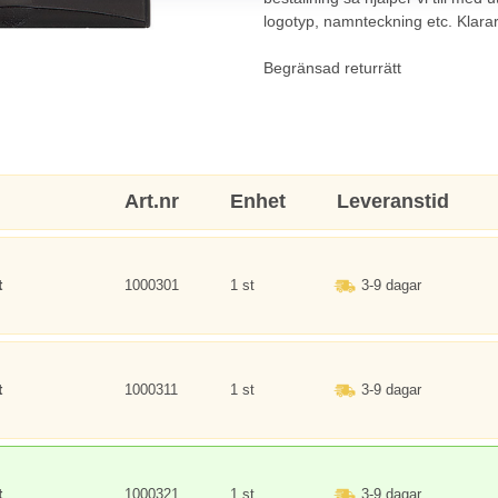
logotyp, namnteckning etc. Klarar
Begränsad returrätt
Art.nr
Enhet
Leveranstid
t
1000301
1 st
3-9 dagar
t
1000311
1 st
3-9 dagar
t
1000321
1 st
3-9 dagar