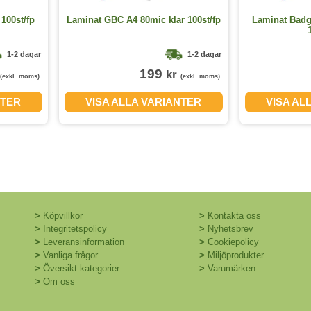
100st/fp
Laminat GBC A4 80mic klar 100st/fp
Laminat Bad
1-2 dagar
1-2 dagar
199
kr
(exkl. moms)
(exkl. moms)
NTER
VISA ALLA VARIANTER
VISA AL
>
Köpvillkor
>
Kontakta oss
>
Integritetspolicy
>
Nyhetsbrev
>
Leveransinformation
>
Cookiepolicy
>
Vanliga frågor
>
Miljöprodukter
>
Översikt kategorier
>
Varumärken
>
Om oss