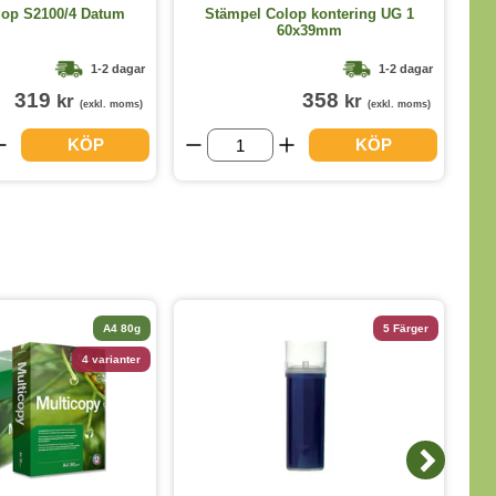
lop S2100/4 Datum
Stämpel Colop kontering UG 1
St
60x39mm
1-2 dagar
1-2 dagar
319
358
kr
kr
(exkl. moms)
(exkl. moms)
KÖP
KÖP
A4 80g
5 Färger
4 varianter