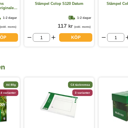
ns
Stämpel Colop S120 Datum
Stämpel Co
iginalet
1-2 dagar
1-2 dagar
117
kr
(exkl. moms)
(exkl. moms)
ÖP
KÖP
en
A4 80g
C4 täckremsa
4 varianter
3 varianter