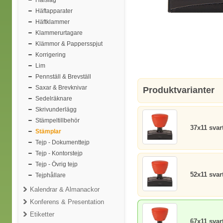
Hålslag
Häftapparater
Häftklammer
Klammerurtagare
Klämmor & Pappersspjut
Korrigering
Lim
Pennställ & Brevställ
Saxar & Brevknivar
Produktvarianter
Sedelräknare
Skrivunderlägg
Stämpeltillbehör
37x11 svar
Stämplar
Tejp - Dokumenttejp
Tejp - Kontorstejp
Tejp - Övrig tejp
52x11 svar
Tejphållare
Kalendrar & Almanackor
Konferens & Presentation
Etiketter
67x11 svar