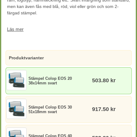
ram, logotyp, namnteckning etc. Svart infärgning som standard,
men kan även fås med blå, röd, viol eller grön och som 2-
färgad stämpel.
Ger upp till 20 000 avtryck utan att behöva återinfärgas.
Läs mer
Begränsad returrätt
Produktvarianter
Stämpel Colop EOS 20
503.80 kr
38x14mm svart
Stämpel Colop EOS 30
917.50 kr
51x18mm svart
Stämpel Colop EOS 40