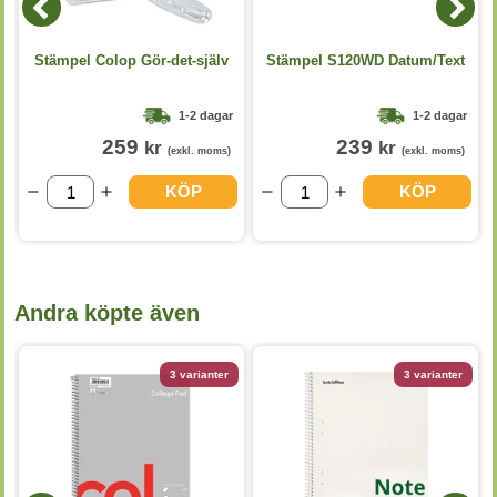
Stämpel Colop Gör-det-själv
Stämpel S120WD Datum/Text
1-2 dagar
1-2 dagar
259
239
kr
kr
(exkl. moms)
(exkl. moms)
KÖP
KÖP
Andra köpte även
3 varianter
3 varianter