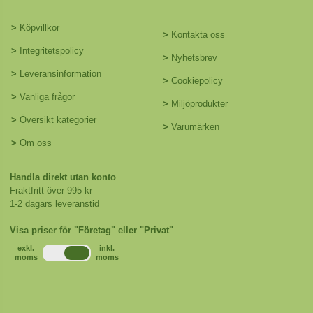
>
Köpvillkor
>
Kontakta oss
>
Integritetspolicy
>
Nyhetsbrev
>
Leveransinformation
>
Cookiepolicy
>
Vanliga frågor
>
Miljöprodukter
>
Översikt kategorier
>
Varumärken
>
Om oss
Handla direkt utan konto
Fraktfritt över 995 kr
1-2 dagars leveranstid
Visa priser för "Företag" eller "Privat"
exkl.
inkl.
moms
moms