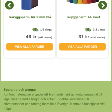
Träryggspärm A4 80mm blå
Träryggspärm A4 svart
1-2 dagar
1-2 dagar
46
31
kr
kr
(exkl. moms)
(exkl. moms)
VISA ALLA FÄRGER
VISA ALLA FÄRGER
Spara tid och pengar
Kontorsmaterial.se erbjuder ett brett sortiment av kontorsmaterial till
låga priser. Handla tryggt och enkelt. Snabba leveranser till
privatpersoner och företag inom hela Sverige. Kontakta kundtjänst vid
frågor.