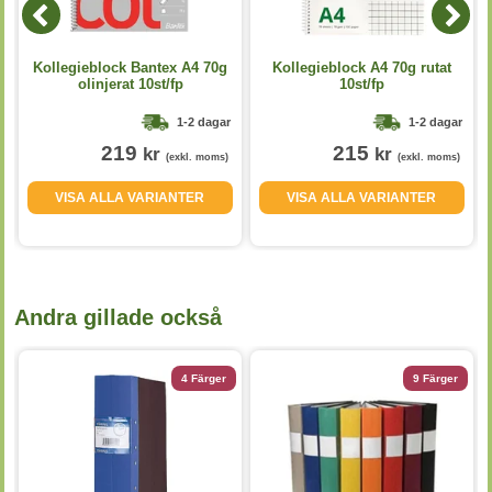
Kollegieblock Bantex A4 70g
Kollegieblock A4 70g rutat
olinjerat 10st/fp
10st/fp
1-2 dagar
1-2 dagar
219
215
kr
kr
(exkl. moms)
(exkl. moms)
VISA ALLA VARIANTER
VISA ALLA VARIANTER
Andra gillade också
4 Färger
9 Färger