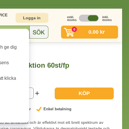
ICE
exkl.
inkl.
Logga in
moms
moms
0
0.00 kr
ch ge dig
 60st/fp
tsens
ytdesinfektion 60st/fp
t klicka
1-2 dagar
KÖP
nterat låga priser
Enkel betalning
o att användas och är effektivt mot ett brett spektrum av
lusive coronavirus. Våtdukarna är dermatologiskt testade och