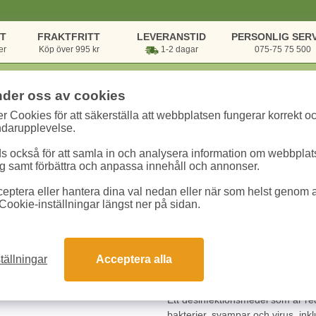
NT
FRAKTFRITT
LEVERANSTID
PERSONLIG SERV
er
Köp över 995 kr
1-2 dagar
075-75 75 500
nder oss av cookies
r Cookies för att säkerställa att webbplatsen fungerar korrekt o
& Hygien
/
Hygienartiklar
/
Desinfektion
/
Våtdukar Tork för ytdesinfektion
ndarupplevelse.
 också för att samla in och analysera information om webbpla
Våtdukar Tork för 
 samt förbättra och anpassa innehåll och annonser.
eptera eller hantera dina val nedan eller när som helst genom at
Art.nr:
193601
Enhet:
1 fp
Cookie-inställningar längst ner på sidan.
111.30 kr
tällningar
Acceptera alla
Snabba leveranser
Gara
Ett desinfektionsmedel som är red
bakterier, svampar och virus, ink