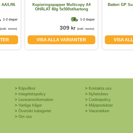
e AA/LR6
Kopieringspapper Multicopy A4
Batteri GP Su
OHÅLAT 80g 5x500st/kartong
1-2 dagar
1-2 dagar
309
kr
(exkl. moms)
(exkl. moms)
NTER
VISA ALLA VARIANTER
VISA AL
>
Köpvillkor
>
Kontakta oss
>
Integritetspolicy
>
Nyhetsbrev
>
Leveransinformation
>
Cookiepolicy
>
Vanliga frågor
>
Miljöprodukter
>
Översikt kategorier
>
Varumärken
>
Om oss