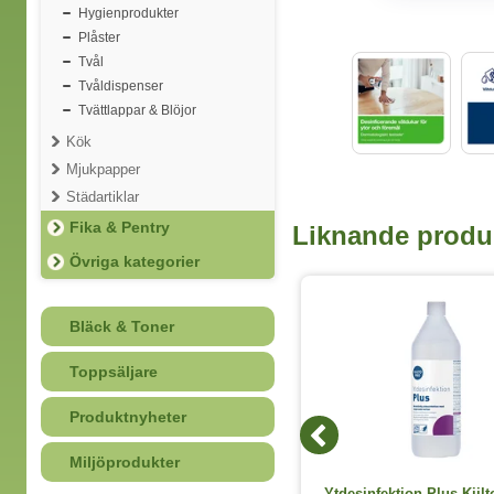
Hygienprodukter
Plåster
Tvål
Tvåldispenser
Tvättlappar & Blöjor
Kök
Mjukpapper
Städartiklar
Fika & Pentry
Liknande produ
Övriga kategorier
Bläck & Toner
Toppsäljare
Produktnyheter
Miljöprodukter
Sopset Nordex sorterade färger
Ytdesinfektion Plus Kiilt