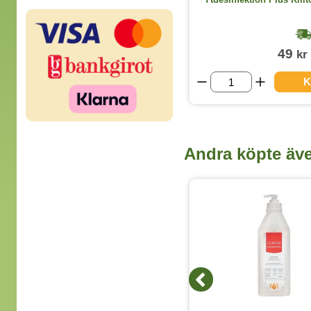
1-2 dagar
259
49
kr
kr
(exkl. moms)
KÖP
K
Andra köpte äv
3 Dofter