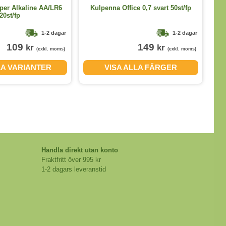
K
per Alkaline AA/LR6
Kulpenna Office 0,7 svart 50st/fp
20st/fp
1-2 dagar
1-2 dagar
109
149
kr
kr
(exkl. moms)
(exkl. moms)
LA VARIANTER
VISA ALLA FÄRGER
Handla direkt utan konto
Fraktfritt över 995 kr
1-2 dagars leveranstid