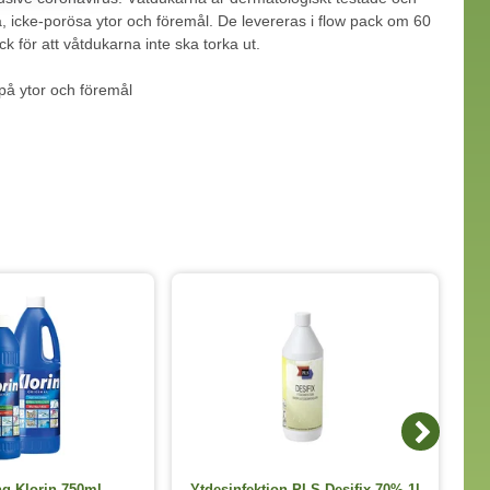
, icke-porösa ytor och föremål. De levereras i flow pack om 60
k för att våtdukarna inte ska torka ut.
på ytor och föremål
g Klorin 750ml
Ytdesinfektion PLS Desifix 70% 1l