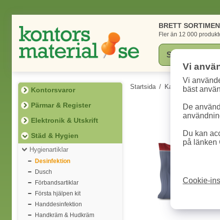
BRETT SORTIME
Fler än 12 000 produkt
Vi anvä
Vi använde
Startsida
/
Kategorier
/
Städ 
bäst anvä
Kontorsvaror
Pärmar & Register
De används
användning
Elektronik & Utskrift
Du kan acc
Städ & Hygien
på länken 
Hygienartiklar
Desinfektion
Dusch
Cookie-ins
Förbandsartiklar
Första hjälpen kit
Handdesinfektion
Handkräm & Hudkräm