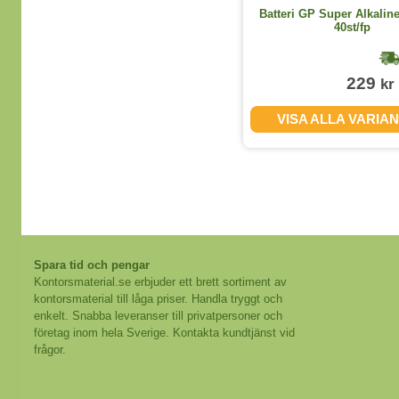
Engångshandskar Nitril Rosa M
Batteri GP Super Alkalin
100st/fp
40st/fp
1-2 dagar
75
229
kr
kr
(exkl. moms)
VISA ALLA STORLEKAR
VISA ALLA VARIA
Spara tid och pengar
Kontorsmaterial.se erbjuder ett brett sortiment av
kontorsmaterial till låga priser. Handla tryggt och
enkelt. Snabba leveranser till privatpersoner och
företag inom hela Sverige. Kontakta kundtjänst vid
frågor.