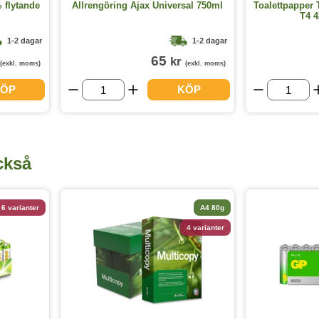
 flytande
Allrengöring Ajax Universal 750ml
Toalettpapper 
T4 4
1-2 dagar
1-2 dagar
65
kr
(exkl. moms)
(exkl. moms)
ÖP
KÖP
ckså
6 varianter
A4 80g
4 varianter