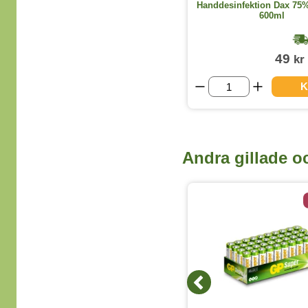
Sköljmedel Comfort Professional
Handdesinfektion Dax 75%
4,8L
600ml
1-2 dagar
199
49
kr
kr
(exkl. moms)
VISA ALLA DOFTER
K
Andra gillade o
4 Storlekar