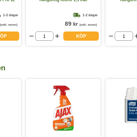
1-2 dagar
1-2 dagar
89
kr
(exkl. moms)
(exkl. moms)
ÖP
KÖP
en