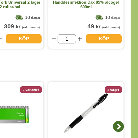
Ha
Tork Universal 2 lager
Handdesinfektion Dax 85% alcogel
2 rullar/bal
600ml
1-2 dagar
1-2 dagar
309
49
kr
kr
(exkl. moms)
(exkl. moms)
KÖP
KÖP
2 varianter
3 färger