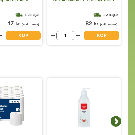
1-2 dagar
1-2 dagar
47
82
kr
kr
(exkl. moms)
(exkl. moms)
KÖP
KÖP