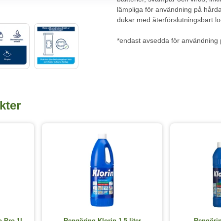
lämpliga för användning på hårda
dukar med återförslutningsbart loc
*endast avsedda för användning 
kter
o Pro 1L
Rengöring Klorin 1,5 liter
Rengörin