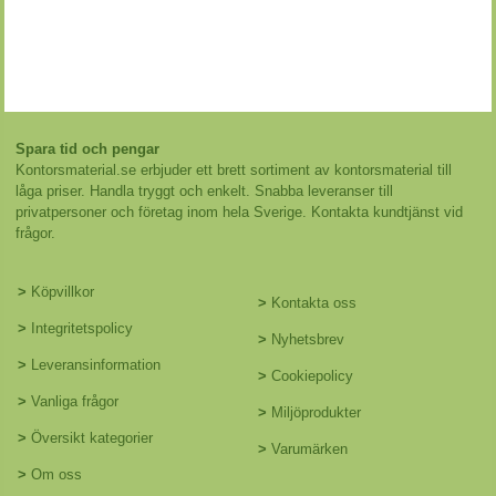
Spara tid och pengar
Kontorsmaterial.se erbjuder ett brett sortiment av kontorsmaterial till
låga priser. Handla tryggt och enkelt. Snabba leveranser till
privatpersoner och företag inom hela Sverige. Kontakta kundtjänst vid
frågor.
>
Köpvillkor
>
Kontakta oss
>
Integritetspolicy
>
Nyhetsbrev
>
Leveransinformation
>
Cookiepolicy
>
Vanliga frågor
>
Miljöprodukter
>
Översikt kategorier
>
Varumärken
>
Om oss