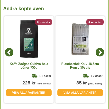
Andra köpte även
3 varianter
4 varianter
Kaffe Zoégas Cultivo hela
Plastbestick Kniv 18,5cm
bönor 750g
Reuse 50st/fp
1-2 dagar
1-2 dagar
225
35
kr
kr
(exkl. moms)
(exkl. moms)
VISA ALLA VARIANTER
VISA ALLA VARIANTER