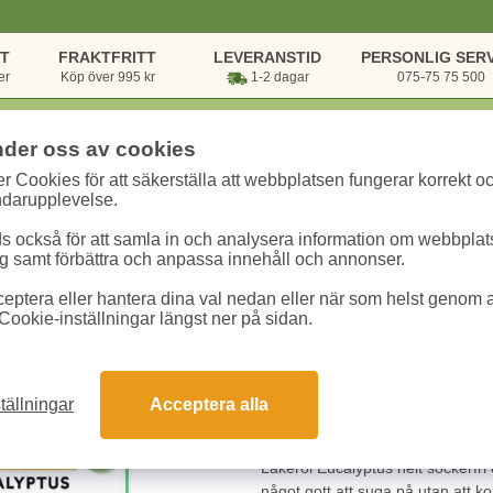
NT
FRAKTFRITT
LEVERANSTID
PERSONLIG SERV
er
Köp över 995 kr
1-2 dagar
075-75 75 500
nder oss av cookies
r Cookies för att säkerställa att webbplatsen fungerar korrekt o
& Pentry
/
Godis & Kakor
/
Konfektyr
/
Läkerol Eucalyptus 10x25g
ndarupplevelse.
 också för att samla in och analysera information om webbpla
Läkerol Eucalyptu
 samt förbättra och anpassa innehåll och annonser.
eptera eller hantera dina val nedan eller när som helst genom at
Art.nr:
10040080
Enhet:
10 st
Cookie-inställningar längst ner på sidan.
132.50 kr
tällningar
Acceptera alla
Snabba leveranser
Gara
Läkerol Eucalyptus helt sockerfri 
något gott att suga på utan att 