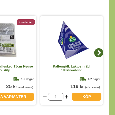
4 varianter
Kaffesked 13cm Reuse
Kaffemjölk Laktosfri 2cl
50st/fp
100st/kartong
1-2 dagar
1-2 dagar
25
119
kr
kr
(exkl. moms)
(exkl. moms)
LA VARIANTER
KÖP