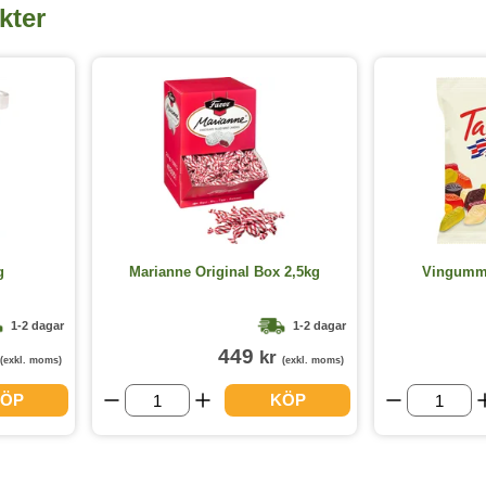
kter
g
Marianne Original Box 2,5kg
Vingummi
1-2 dagar
1-2 dagar
449
kr
(exkl. moms)
(exkl. moms)
ÖP
KÖP