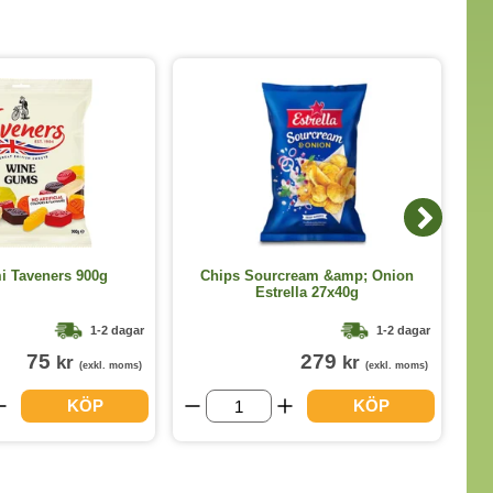
 Taveners 900g
Chips Sourcream &amp; Onion
Tu
Estrella 27x40g
1-2 dagar
1-2 dagar
75
279
kr
kr
(exkl. moms)
(exkl. moms)
KÖP
KÖP