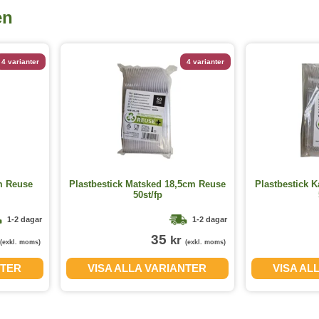
en
4 varianter
4 varianter
m Reuse
Plastbestick Matsked 18,5cm Reuse
Plastbestick 
50st/fp
1-2 dagar
1-2 dagar
35
kr
(exkl. moms)
(exkl. moms)
NTER
VISA ALLA VARIANTER
VISA AL