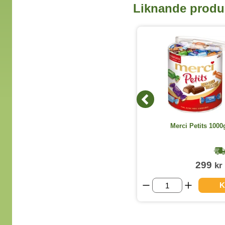
Liknande produ
Geisha Original Box 3kg
Merci Petits 1000
1-2 dagar
729
299
kr
kr
(exkl. moms)
KÖP
K