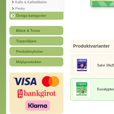
Kaffe & Kaffetillbehör
Pentry
Övriga kategorier
Bläck & Toner
Toppsäljare
Produktvarianter
Produktnyheter
Miljöprodukter
Salvi 10x2
Eucalyptu