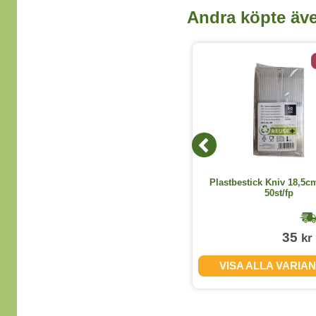
Andra köpte äv
Spett för plockmat knot 10cm
Plastbestick Kniv 18,5c
250st/fp
50st/fp
1-2 dagar
60
35
kr
kr
(exkl. moms)
KÖP
VISA ALLA VARIA