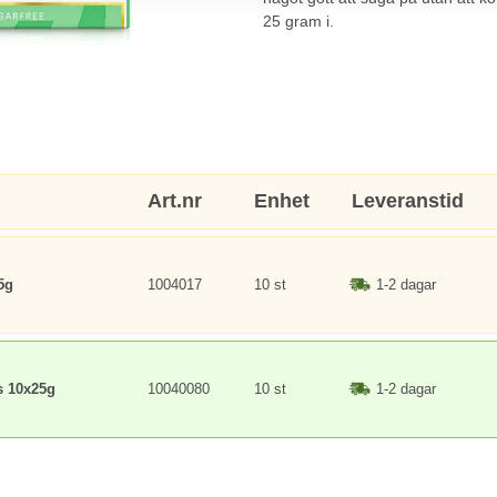
25 gram i.
Art.nr
Enhet
Leveranstid
5g
1004017
10 st
1-2 dagar
s 10x25g
10040080
10 st
1-2 dagar