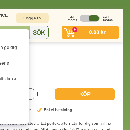
ICE
exkl.
inkl.
Logga in
moms
moms
0
0.00 kr
ch ge dig
tsens
s 10x25g
t klicka
1-2 dagar
KÖP
nterat låga priser
Enkel betalning
och sötad med stevia. Ett perfekt alternativ för dig som vill ha
kompromissa med innehållet. Innehåller 10 förpackningar med