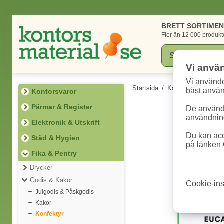
BRETT SORTIME
Fler än 12 000 produkt
Vi anvä
Vi använde
Startsida
/
Kategorier
/
Fika 
bäst anvä
Kontorsvaror
Pärmar & Register
De används
användning
Elektronik & Utskrift
Du kan acc
Städ & Hygien
på länken 
Fika & Pentry
Drycker
Godis & Kakor
Cookie-ins
Julgodis & Påskgodis
Kakor
Konfektyr