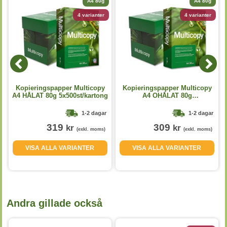
A4 80g
A4 80g
4 varianter
4 varianter
Kopieringspapper Multicopy
Kopieringspapper Multicopy
A4 HÅLAT 80g 5x500st/kartong
A4 OHÅLAT 80g
5x500st/kartong
1-2 dagar
1-2 dagar
319
309
kr
kr
(exkl. moms)
(exkl. moms)
VISA ALLA VARIANTER
VISA ALLA VARIANTER
Andra gillade också