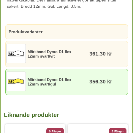
nätverkskablar. Det hållbara adhesivhet gör att tapen sitter
säkert. Bredd 12mm. Gul. Längd: 3,5m.
Produktvarianter
Märkband Dymo D1 flex
361.30 kr
12mm svart/vit
Märkband Dymo D1 flex
356.30 kr
12mm svart/gul
Liknande produkter
9 Färger
9 Färger