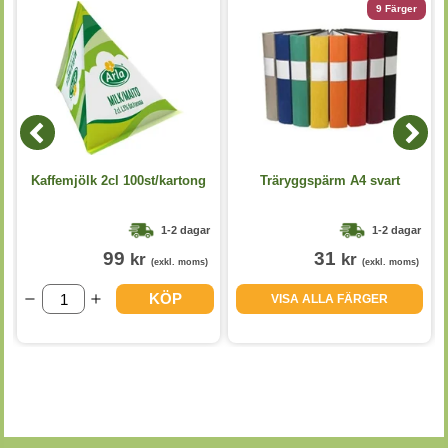
9 Färger
Kaffemjölk 2cl 100st/kartong
Träryggspärm A4 svart
1-2 dagar
1-2 dagar
99
31
kr
kr
(exkl. moms)
(exkl. moms)
KÖP
VISA ALLA FÄRGER