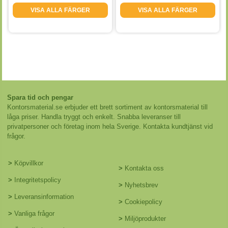
VISA ALLA FÄRGER
VISA ALLA FÄRGER
Spara tid och pengar
Kontorsmaterial.se erbjuder ett brett sortiment av kontorsmaterial till
låga priser. Handla tryggt och enkelt. Snabba leveranser till
privatpersoner och företag inom hela Sverige. Kontakta kundtjänst vid
frågor.
>
Köpvillkor
>
Kontakta oss
>
Integritetspolicy
>
Nyhetsbrev
>
Leveransinformation
>
Cookiepolicy
>
Vanliga frågor
>
Miljöprodukter