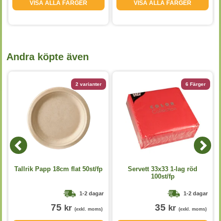
VISA ALLA FÄRGER
VISA ALLA FÄRGER
Andra köpte även
2 varianter
6 Färger
Tallrik Papp 18cm flat 50st/fp
Servett 33x33 1-lag röd
100st/fp
1-2 dagar
1-2 dagar
75
35
kr
kr
(exkl. moms)
(exkl. moms)