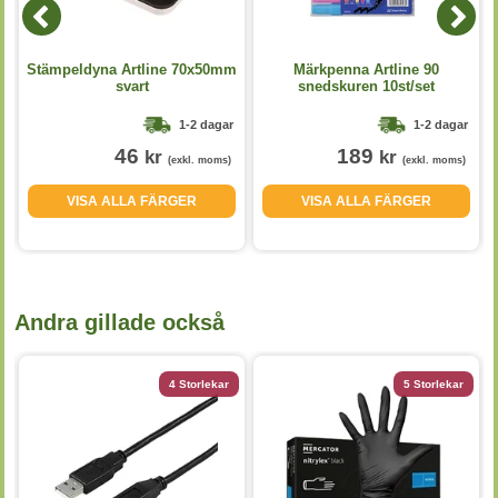
Stämpeldyna Artline 70x50mm
Märkpenna Artline 90
svart
snedskuren 10st/set
1-2 dagar
1-2 dagar
46
189
kr
kr
(exkl. moms)
(exkl. moms)
VISA ALLA FÄRGER
VISA ALLA FÄRGER
Andra gillade också
4 Storlekar
5 Storlekar