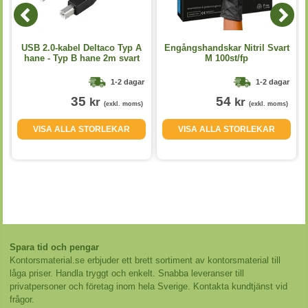
USB 2.0-kabel Deltaco Typ A
Engångshandskar Nitril Svart
hane - Typ B hane 2m svart
M 100st/fp
1-2 dagar
1-2 dagar
35
54
kr
kr
(exkl. moms)
(exkl. moms)
VISA ALLA STORLEKAR
VISA ALLA STORLEKAR
Spara tid och pengar
Kontorsmaterial.se erbjuder ett brett sortiment av kontorsmaterial till
låga priser. Handla tryggt och enkelt. Snabba leveranser till
privatpersoner och företag inom hela Sverige. Kontakta kundtjänst vid
frågor.