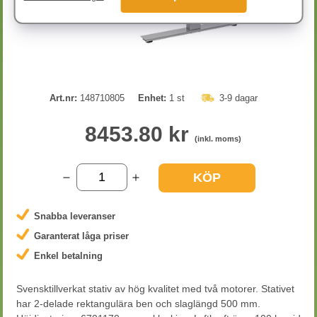
Art.nr:
148710805
Enhet:
1 st
3-9 dagar
8453.80 kr
(inkl. moms)
KÖP
Snabba leveranser
Garanterat låga priser
Enkel betalning
Svensktillverkat stativ av hög kvalitet med två motorer. Stativet
har 2-delade rektangulära ben och slaglängd 500 mm.