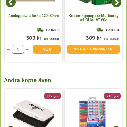
Anslagstavla linne 120x60cm
Kopieringspapper Multicopy
A4 OHÅLAT 80g
5x500st/kartong
1-2 dagar
1-2 dagar
309
309
kr
kr
(exkl. moms)
(exkl. moms)
KÖP
VISA ALLA VARIANTER
Andra köpte även
2 Färger
5 Färger