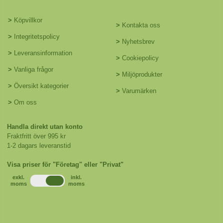
>
Köpvillkor
>
Kontakta oss
>
Integritetspolicy
>
Nyhetsbrev
>
Leveransinformation
>
Cookiepolicy
>
Vanliga frågor
>
Miljöprodukter
>
Översikt kategorier
>
Varumärken
>
Om oss
Handla direkt utan konto
Fraktfritt över 995 kr
1-2 dagars leveranstid
Visa priser för "Företag" eller "Privat"
exkl.
inkl.
moms
moms