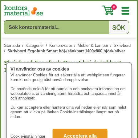
0
Startsida
/
Kategorier
/
Kontorsvaror
/
Möbler & Lampor
/
Skrivbord
/
Skrivbord Ergofunk Smart höj-/sänkbart 1400x800 björk/silver
Skrivbord Ergofunk Smart höj-/sänkbart
Vi använder oss av cookies
1400x800 björk/silver
Vi använder Cookies för att säkerställa att webbplatsen fungerar
korrekt och ge dig bäst användarupplevelse.
De används också för att samla in och analysera information om
webbplatsens användning samt förbättra och anpassa innehåll
och annonser.
Du kan acceptera eller hantera dina val nedan eller när som helst
genom att klicka på länken Cookie-inställningar längst ner på
sidan.
Acceptera alla
Cookie-inställningar