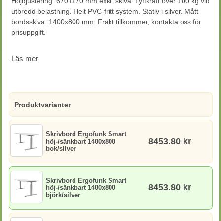
Höjdjustering: 6701170 mm exkl. skiva. Lyftkraft över 100 kg vid
utbredd belastning. Helt PVC-fritt system. Stativ i silver. Mått
bordsskiva: 1400x800 mm. Frakt tillkommer, kontakta oss för
prisuppgift.
Begränsad returrätt
Läs mer
Produktvarianter
Skrivbord Ergofunk Smart
8453.80 kr
höj-/sänkbart 1400x800
bok/silver
Skrivbord Ergofunk Smart
8453.80 kr
höj-/sänkbart 1400x800
björk/silver