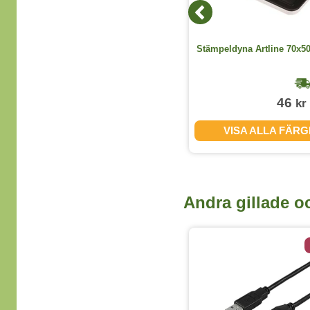
Märkpenna Artline 90 snedskuren
Stämpeldyna Artline 70x5
svart 12st/fp
1-2 dagar
175
46
kr
kr
(exkl. moms)
VISA ALLA FÄRGER
VISA ALLA FÄR
Andra gillade o