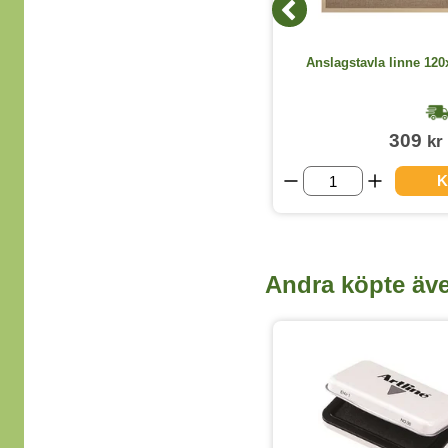
Kopieringspapper Multicopy A4 EU-
Anslagstavla linne 12
HÅLAT 80g 500ark/paket
1-2 dagar
119
309
kr
kr
(exkl. moms)
KÖP
K
Andra köpte äv
5 Färger