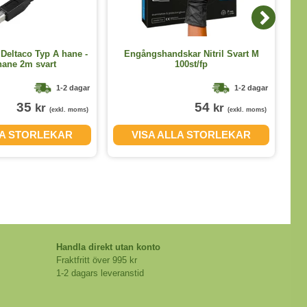
Deltaco Typ A hane -
Engångshandskar Nitril Svart M
US
hane 2m svart
100st/fp
1-2 dagar
1-2 dagar
35
54
kr
kr
(exkl. moms)
(exkl. moms)
LA STORLEKAR
VISA ALLA STORLEKAR
Handla direkt utan konto
Fraktfritt över 995 kr
1-2 dagars leveranstid