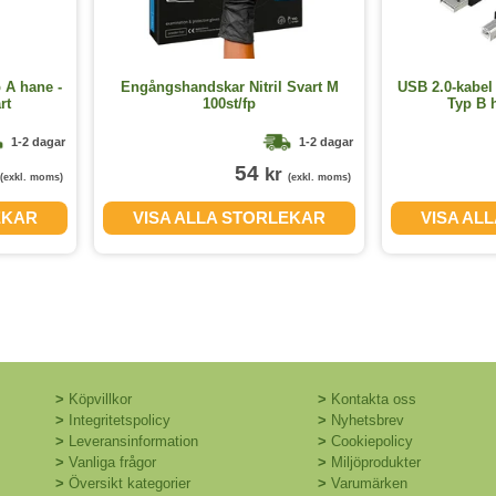
 A hane -
Engångshandskar Nitril Svart M
USB 2.0-kabel 
rt
100st/fp
Typ B 
1-2 dagar
1-2 dagar
54
kr
(exkl. moms)
(exkl. moms)
EKAR
VISA ALLA STORLEKAR
VISA AL
>
Köpvillkor
>
Kontakta oss
>
Integritetspolicy
>
Nyhetsbrev
>
Leveransinformation
>
Cookiepolicy
>
Vanliga frågor
>
Miljöprodukter
>
Översikt kategorier
>
Varumärken