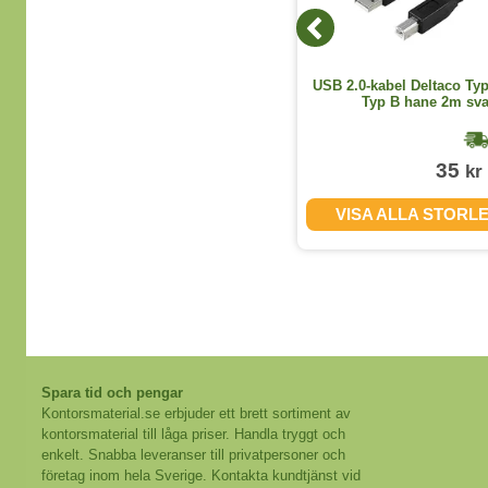
USB 2.0-kabel Deltaco Typ
Typ B hane 2m sva
35
kr
VISA ALLA STORL
Spara tid och pengar
Kontorsmaterial.se erbjuder ett brett sortiment av
kontorsmaterial till låga priser. Handla tryggt och
enkelt. Snabba leveranser till privatpersoner och
företag inom hela Sverige. Kontakta kundtjänst vid