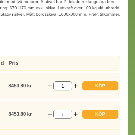
alitet med två motorer. Stativet har 2-delade rektangulära ben
ng: 6701170 mm exkl. skiva. Lyftkraft över 100 kg vid utbredd
 Stativ i silver. Mått bordsskiva: 1600x800 mm. Frakt tillkommer,
id
Pris
8453.80 kr
KÖP
8453.80 kr
KÖP