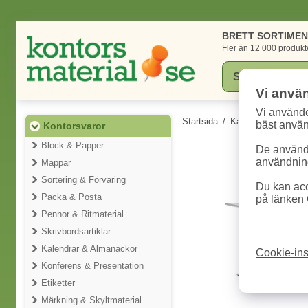
BRETT SORTIME
Fler än 12 000 produkt
Vi anvä
Vi använde
Startsida
/
Kategorier
/
Konto
bäst anvä
Kontorsvaror
Block & Papper
De används
användning
Mappar
Sortering & Förvaring
Du kan acc
Packa & Posta
på länken 
Pennor & Ritmaterial
Skrivbordsartiklar
Kalendrar & Almanackor
Cookie-ins
Konferens & Presentation
Etiketter
Märkning & Skyltmaterial