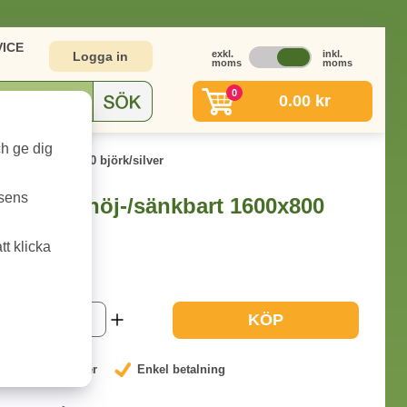
ICE
exkl.
inkl.
Logga in
moms
moms
0
0.00 kr
ch ge dig
änkbart 1600x800 björk/silver
tsens
k Smart höj-/sänkbart 1600x800
t klicka
3-9 dagar
KÖP
nterat låga priser
Enkel betalning