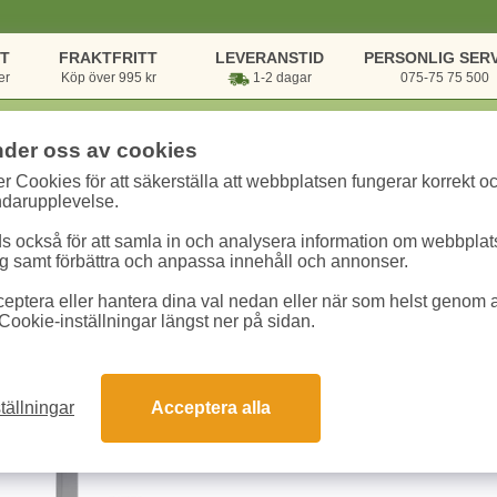
NT
FRAKTFRITT
LEVERANSTID
PERSONLIG SERV
er
Köp över 995 kr
1-2 dagar
075-75 75 500
nder oss av cookies
r Cookies för att säkerställa att webbplatsen fungerar korrekt o
rsvaror
/
Möbler & Lampor
/
Skrivbord
/
Skrivbord Ergofunk Smart höj-/s
ndarupplevelse.
 också för att samla in och analysera information om webbpla
Skrivbord Ergofun
 samt förbättra och anpassa innehåll och annonser.
björk/silver
eptera eller hantera dina val nedan eller när som helst genom at
Cookie-inställningar längst ner på sidan.
Art.nr:
168714805
Enhet:
1 st
8705 kr
tällningar
Acceptera alla
Snabba leveranser
Gara