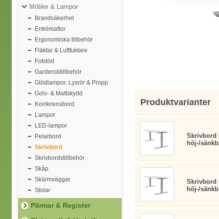
Möbler & Lampor
Brandsäkerhet
Entrémattor
Ergonomiska tillbehör
Fläktar & Luftfuktare
Fotstöd
Garderobtillbehör
Glödlampor, Lysrör & Propp
Golv- & Mattskydd
Produktvarianter
Konferensbord
Lampor
LED-lampor
Skrivbord
Pelarbord
höj-/sänkb
Skrivbord
Skrivbordstillbehör
Skåp
Skärmväggar
Skrivbord
höj-/sänkb
Stolar
Pärmar & Register