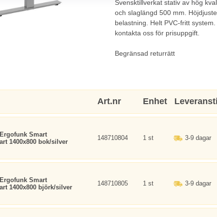
Svensktillverkat stativ av hög kv
och slaglängd 500 mm. Höjdjusteri
belastning. Helt PVC-fritt system.
kontakta oss för prisuppgift.
Begränsad returrätt
Art.nr
Enhet
Leveranst
 Ergofunk Smart
148710804
1 st
3-9 dagar
art 1400x800 bok/silver
 Ergofunk Smart
148710805
1 st
3-9 dagar
art 1400x800 björk/silver