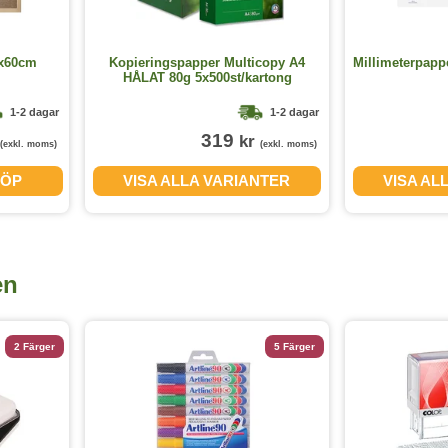
0x60cm
Kopieringspapper Multicopy A4
Millimeterpapp
HÅLAT 80g 5x500st/kartong
1-2 dagar
1-2 dagar
319
kr
(exkl. moms)
(exkl. moms)
ÖP
VISA ALLA VARIANTER
VISA AL
en
2 Färger
5 Färger