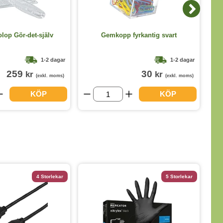
B
lop Gör-det-själv
Gemkopp fyrkantig svart
1-2 dagar
1-2 dagar
259
30
kr
kr
(exkl. moms)
(exkl. moms)
KÖP
KÖP
4 Storlekar
5 Storlekar