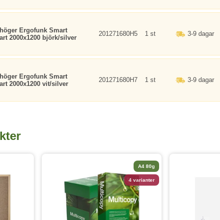
 höger Ergofunk Smart
201271680H5
1 st
3-9 dagar
art 2000x1200 björk/silver
 höger Ergofunk Smart
201271680H7
1 st
3-9 dagar
rt 2000x1200 vit/silver
kter
A4 80g
4 varianter