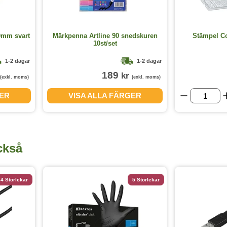
0mm svart
Märkpenna Artline 90 snedskuren
Stämpel Co
10st/set
1-2 dagar
1-2 dagar
189
kr
(exkl. moms)
(exkl. moms)
GER
VISA ALLA FÄRGER
ckså
4 Storlekar
5 Storlekar