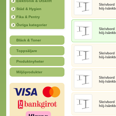
Elektronik & Utskrift
Skrivbord
höj-/sänkb
Städ & Hygien
Fika & Pentry
Övriga kategorier
Skrivbord
höj-/sänkb
Bläck & Toner
Toppsäljare
Skrivbord
höj-/sänkba
Produktnyheter
Miljöprodukter
Skrivbord
höj-/sänkb
Skrivbord
höj-/sänkb