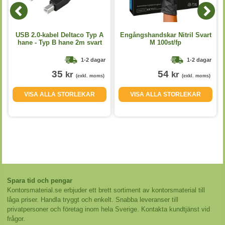
USB 2.0-kabel Deltaco Typ A
Engångshandskar Nitril Svart
hane - Typ B hane 2m svart
M 100st/fp
1-2 dagar
1-2 dagar
35
54
kr
kr
(exkl. moms)
(exkl. moms)
VISA ALLA STORLEKAR
VISA ALLA STORLEKAR
Spara tid och pengar
Kontorsmaterial.se erbjuder ett brett sortiment av kontorsmaterial till
låga priser. Handla tryggt och enkelt. Snabba leveranser till
privatpersoner och företag inom hela Sverige. Kontakta kundtjänst vid
frågor.