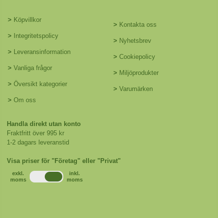
>
Köpvillkor
>
Kontakta oss
>
Integritetspolicy
>
Nyhetsbrev
>
Leveransinformation
>
Cookiepolicy
>
Vanliga frågor
>
Miljöprodukter
>
Översikt kategorier
>
Varumärken
>
Om oss
Handla direkt utan konto
Fraktfritt över 995 kr
1-2 dagars leveranstid
Visa priser för "Företag" eller "Privat"
exkl.
inkl.
moms
moms