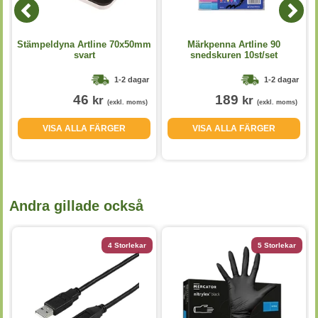
Stämpeldyna Artline 70x50mm
Märkpenna Artline 90
svart
snedskuren 10st/set
1-2 dagar
1-2 dagar
46
189
kr
kr
(exkl. moms)
(exkl. moms)
VISA ALLA FÄRGER
VISA ALLA FÄRGER
Andra gillade också
4 Storlekar
5 Storlekar