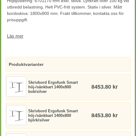
Höjdjustering: 6701170 mm exkl. skiva. Lyftkraft över 100 kg vid
utbredd belastning. Helt PVC-fritt system. Stativ i silver. Mått
bordsskiva: 1800x800 mm. Frakt tillkommer, kontakta oss för
prisuppgift.
Begränsad returrätt
Läs mer
Produktvarianter
Skrivbord Ergofunk Smart
8453.80 kr
höj-/sänkbart 1400x800
bok/silver
Skrivbord Ergofunk Smart
8453.80 kr
höj-/sänkbart 1400x800
björk/silver