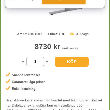
Art.nr:
188716805
Enhet:
1 st
3-9 dagar
8730 kr
(inkl. moms)
KÖP
Snabba leveranser
Garanterat låga priser
Enkel betalning
Svensktillverkat stativ av hög kvalitet med två motorer. Stativet
har 2-delade rektangulära ben och slaglängd 500 mm.