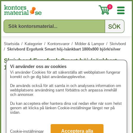
0
Startsida
/
Kategorier
/
Kontorsvaror
/
Möbler & Lampor
/
Skrivbord
/
Skrivbord Ergofunk Smart höj-/sänkbart 1800x800 björk/silver
Skrivbord Ergofunk Smart höj-/sänkbart
Vi använder oss av cookies
1800x800 björk/silver
Vi använder Cookies för att säkerställa att webbplatsen fungerar
korrekt och ge dig bäst användarupplevelse.
De används också för att samla in och analysera information om
webbplatsens användning samt förbättra och anpassa innehåll
och annonser.
Du kan acceptera eller hantera dina val nedan eller när som helst
genom att klicka på länken Cookie-inställningar längst ner på
sidan.
Acceptera alla
Cookie-inställningar