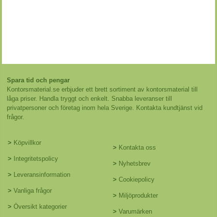
Spara tid och pengar
Kontorsmaterial.se erbjuder ett brett sortiment av kontorsmaterial till
låga priser. Handla tryggt och enkelt. Snabba leveranser till
privatpersoner och företag inom hela Sverige. Kontakta kundtjänst vid
frågor.
>
Köpvillkor
>
Kontakta oss
>
Integritetspolicy
>
Nyhetsbrev
>
Leveransinformation
>
Cookiepolicy
>
Vanliga frågor
>
Miljöprodukter
>
Översikt kategorier
>
Varumärken