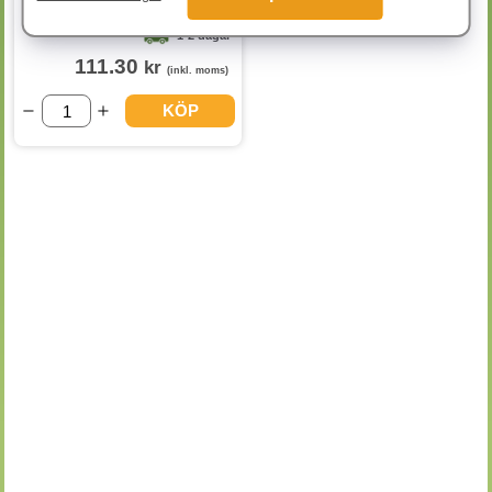
1-2 dagar
111.30
kr
(inkl. moms)
KÖP