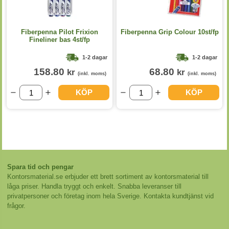
Fiberpenna Pilot Frixion
Fiberpenna Grip Colour 10st/fp
Fineliner bas 4st/fp
1-2 dagar
1-2 dagar
158.80
68.80
kr
kr
(inkl. moms)
(inkl. moms)
KÖP
KÖP
Spara tid och pengar
Kontorsmaterial.se erbjuder ett brett sortiment av kontorsmaterial till
låga priser. Handla tryggt och enkelt. Snabba leveranser till
privatpersoner och företag inom hela Sverige. Kontakta kundtjänst vid
frågor.