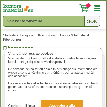
0
Startsida
/
Kategorier
/
Kontorsvaror
/
Pennor & Ritmaterial
/
Fiberpennor
Fiberpennor
Vi använder oss av cookies
Vi använder Cookies för att säkerställa att webbplatsen fungerar
korrekt och ge dig bäst användarupplevelse.
5 varianter
De används också för att samla in och analysera information om
webbplatsens användning samt förbättra och anpassa innehåll
och annonser.
Du kan acceptera eller hantera dina val nedan eller när som helst
genom att klicka på länken Cookie-inställningar längst ner på
sidan.
Fiberpenna Artline 200 0,4mm
Fiberpenna Pilot Frixion
Acceptera alla
Cookie-inställningar
svart 12st/fp
Colors 12st/fp