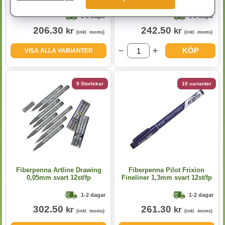
1-2 dagar
1-2 dagar
206.30
242.50
kr
kr
(inkl. moms)
(inkl. moms)
KÖP
VISA ALLA VARIANTER
9 Storlekar
10 varianter
Fiberpenna Artline Drawing
Fiberpenna Pilot Frixion
0,05mm svart 12st/fp
Fineliner 1,3mm svart 12st/fp
1-2 dagar
1-2 dagar
302.50
261.30
kr
kr
(inkl. moms)
(inkl. moms)