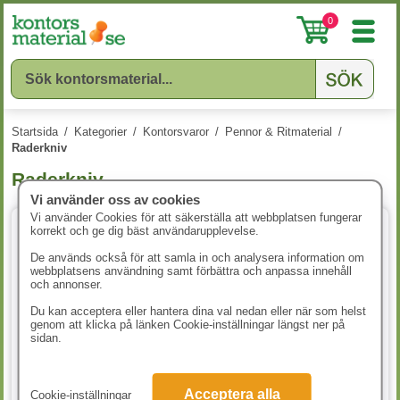
0
Startsida
/
Kategorier
/
Kontorsvaror
/
Pennor & Ritmaterial
/
Raderkniv
Raderkniv
Vi använder oss av cookies
Vi använder Cookies för att säkerställa att webbplatsen fungerar
korrekt och ge dig bäst användarupplevelse.
De används också för att samla in och analysera information om
webbplatsens användning samt förbättra och anpassa innehåll
och annonser.
Du kan acceptera eller hantera dina val nedan eller när som helst
genom att klicka på länken Cookie-inställningar längst ner på
sidan.
Knivblad Swann-Morton nr. 11
Knivblad Swann-Morton nr.
Acceptera alla
Cookie-inställningar
5st/fp
10A 5st/fp