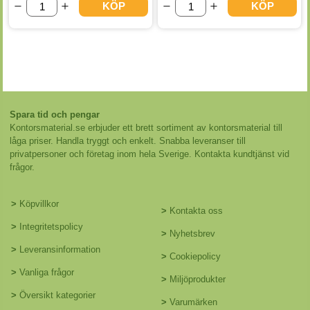
KÖP
KÖP
Spara tid och pengar
Kontorsmaterial.se erbjuder ett brett sortiment av kontorsmaterial till
låga priser. Handla tryggt och enkelt. Snabba leveranser till
privatpersoner och företag inom hela Sverige. Kontakta kundtjänst vid
frågor.
>
Köpvillkor
>
Kontakta oss
>
Integritetspolicy
>
Nyhetsbrev
>
Leveransinformation
>
Cookiepolicy
>
Vanliga frågor
>
Miljöprodukter
>
Översikt kategorier
>
Varumärken