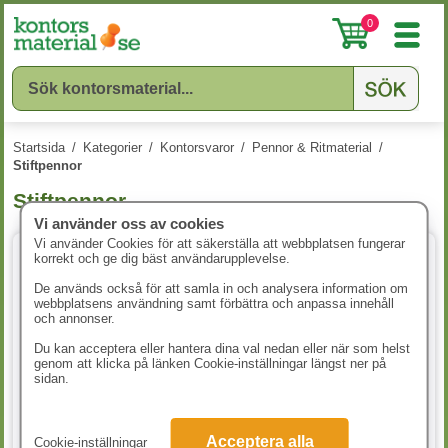
0
Startsida
/
Kategorier
/
Kontorsvaror
/
Pennor & Ritmaterial
/
Stiftpennor
Stiftpennor
Vi använder oss av cookies
Vi använder Cookies för att säkerställa att webbplatsen fungerar
korrekt och ge dig bäst användarupplevelse.
3 varianter
De används också för att samla in och analysera information om
webbplatsens användning samt förbättra och anpassa innehåll
och annonser.
Du kan acceptera eller hantera dina val nedan eller när som helst
genom att klicka på länken Cookie-inställningar längst ner på
sidan.
Stiftpenna Bic Matic 0,7mm
Stiftpenna Bic Matic grip
Acceptera alla
Cookie-inställningar
svart 12st/fp
0,7mm sorterade färger 12st/fp