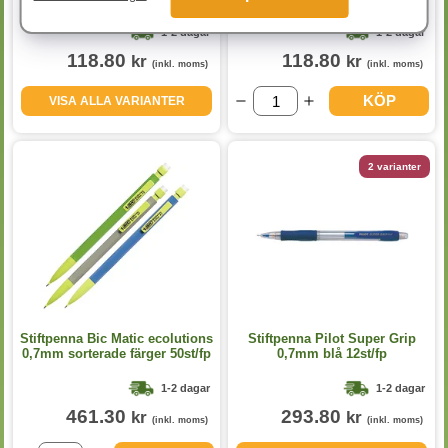
1-2 dagar
1-2 dagar
118.80
118.80
kr
kr
(inkl. moms)
(inkl. moms)
KÖP
VISA ALLA VARIANTER
2 varianter
Stiftpenna Bic Matic ecolutions
Stiftpenna Pilot Super Grip
0,7mm sorterade färger 50st/fp
0,7mm blå 12st/fp
1-2 dagar
1-2 dagar
461.30
293.80
kr
kr
(inkl. moms)
(inkl. moms)