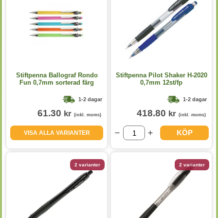
Stiftpenna Ballograf Rondo
Stiftpenna Pilot Shaker H-2020
Fun 0,7mm sorterad färg
0,7mm 12st/fp
1-2 dagar
1-2 dagar
61.30
418.80
kr
kr
(inkl. moms)
(inkl. moms)
KÖP
VISA ALLA VARIANTER
2 varianter
2 varianter