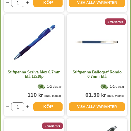
KÖP
VISA ALLA VARIANTER
2 varianter
Stiftpenna Scriva Mex 0,7mm
Stiftpenna Ballograf Rondo
blå 12st/fp
0,7mm blå
1-2 dagar
1-2 dagar
110
61.30
kr
kr
(inkl. moms)
(inkl. moms)
KÖP
VISA ALLA VARIANTER
2 varianter