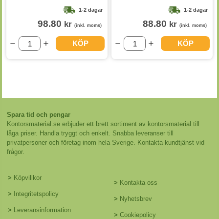
1-2 dagar
1-2 dagar
98.80
88.80
kr
kr
(inkl. moms)
(inkl. moms)
KÖP
KÖP
Spara tid och pengar
Kontorsmaterial.se erbjuder ett brett sortiment av kontorsmaterial till
låga priser. Handla tryggt och enkelt. Snabba leveranser till
privatpersoner och företag inom hela Sverige. Kontakta kundtjänst vid
frågor.
>
Köpvillkor
>
Kontakta oss
>
Integritetspolicy
>
Nyhetsbrev
>
Leveransinformation
>
Cookiepolicy