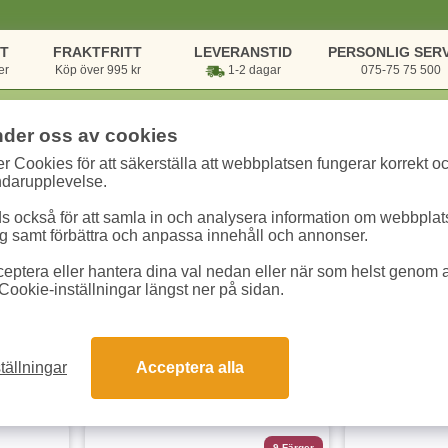
NT
FRAKTFRITT
LEVERANSTID
PERSONLIG SERV
er
Köp över 995 kr
1-2 dagar
075-75 75 500
nder oss av cookies
r Cookies för att säkerställa att webbplatsen fungerar korrekt o
 kategorier
/
Arbetskläder & Skydd
/
Varselkläder/Regnkläder
ndarupplevelse.
/Regnkläder
 också för att samla in och analysera information om webbpla
 samt förbättra och anpassa innehåll och annonser.
eptera eller hantera dina val nedan eller när som helst genom at
Cookie-inställningar längst ner på sidan.
tällningar
Acceptera alla
dukter
9 Färger