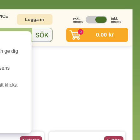
ICE
exkl.
inkl.
Logga in
moms
moms
0
0.00 kr
ch ge dig
tsens
t klicka
5 Storlekar
13 färger