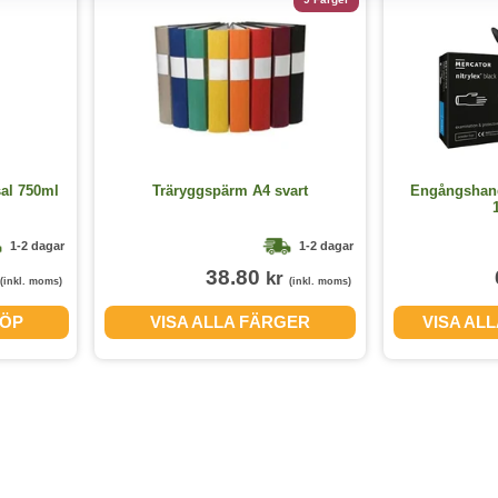
sal 750ml
Träryggspärm A4 svart
Engångshands
1-2 dagar
1-2 dagar
38.80
kr
(inkl. moms)
(inkl. moms)
ÖP
VISA ALLA FÄRGER
VISA AL