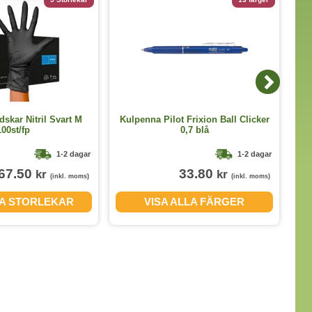
kar Nitril Svart M
Kulpenna Pilot Frixion Ball Clicker
100st/fp
0,7 blå
1-2 dagar
1-2 dagar
67.50
33.80
kr
kr
(inkl. moms)
(inkl. moms)
LA STORLEKAR
VISA ALLA FÄRGER