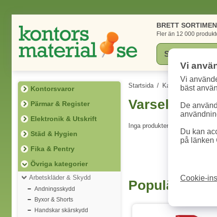
BRETT SORTIME
Fler än 12 000 produkt
Vi anvä
Vi använde
Startsida
/
Kategorier
/
Övriga
bäst anvä
Kontorsvaror
Varselkläder
Pärmar & Register
De används
användning
Elektronik & Utskrift
Inga produkter att visa.
Du kan acc
Städ & Hygien
på länken 
Fika & Pentry
Övriga kategorier
Arbetskläder & Skydd
Cookie-ins
Populära pro
Andningsskydd
Byxor & Shorts
Handskar skärskydd
3 varianter