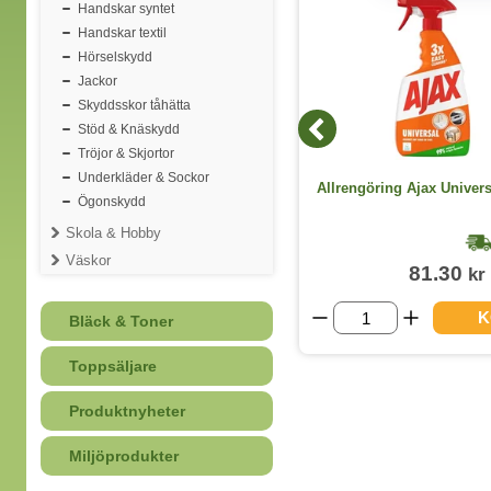
Handskar syntet
Handskar textil
Hörselskydd
Jackor
Skyddsskor tåhätta
Stöd & Knäskydd
Tröjor & Skjortor
Underkläder & Sockor
Post-it SS 76x76mm Boost 5st/fp
Allrengöring Ajax Univer
Ögonskydd
Skola & Hobby
1-2 dagar
Väskor
173.80
81.30
kr
kr
(inkl. moms)
VISA ALLA VARIANTER
K
Bläck & Toner
Toppsäljare
Produktnyheter
Miljöprodukter