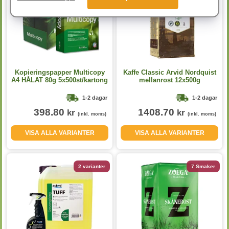
Kopieringspapper Multicopy
Kaffe Classic Arvid Nordquist
A4 HÅLAT 80g 5x500st/kartong
mellanrost 12x500g
1-2 dagar
1-2 dagar
398.80
1408.70
kr
kr
(inkl. moms)
(inkl. moms)
VISA ALLA VARIANTER
VISA ALLA VARIANTER
2 varianter
7 Smaker