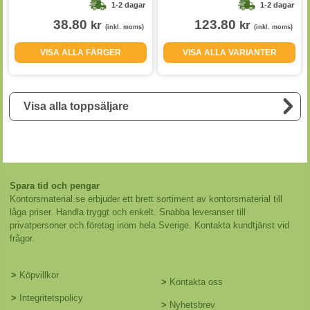
1-2 dagar
1-2 dagar
38.80
123.80
kr
kr
(inkl. moms)
(inkl. moms)
VISA ALLA FÄRGER
VISA ALLA VARIANTER
Visa alla toppsäljare
Spara tid och pengar
Kontorsmaterial.se erbjuder ett brett sortiment av kontorsmaterial till
låga priser. Handla tryggt och enkelt. Snabba leveranser till
privatpersoner och företag inom hela Sverige. Kontakta kundtjänst vid
frågor.
>
Köpvillkor
>
Kontakta oss
>
Integritetspolicy
>
Nyhetsbrev