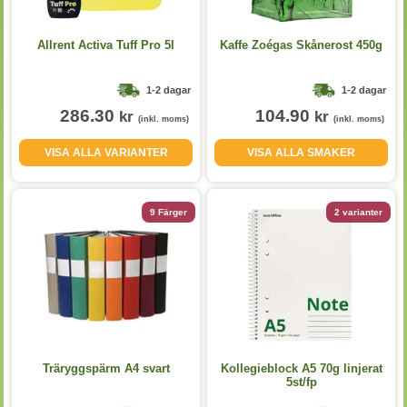
Allrent Activa Tuff Pro 5l
Kaffe Zoégas Skånerost 450g
1-2 dagar
1-2 dagar
286.30
104.90
kr
kr
(inkl. moms)
(inkl. moms)
VISA ALLA VARIANTER
VISA ALLA SMAKER
9 Färger
2 varianter
Träryggspärm A4 svart
Kollegieblock A5 70g linjerat
5st/fp