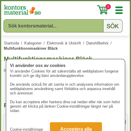
0
Startsida
/
Kategorier
/
Elektronik & Utskrift
/
Datortillbehör
/
Multifunktionsmaskiner Bläck
Multifunktionsmaskiner Bläck
Vi använder oss av cookies
Inga produkter att visa.
Vi använder Cookies för att säkerställa att webbplatsen fungerar
korrekt och ge dig bäst användarupplevelse.
De används också för att samla in och analysera information om
webbplatsens användning samt förbättra och anpassa innehåll
och annonser.
Du kan acceptera eller hantera dina val nedan eller när som helst
Populära produkter
genom att klicka på länken Cookie-inställningar längst ner på
sidan.
A4 80g
5 varianter
Acceptera alla
Cookie-inställningar
4 varianter