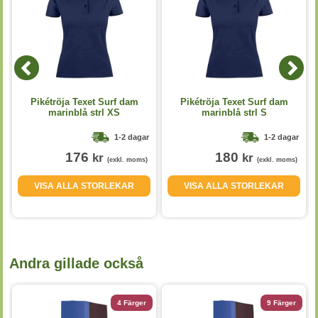
Pikétröja Texet Surf dam
Pikétröja Texet Surf dam
marinblå strl XS
marinblå strl S
1-2 dagar
1-2 dagar
176
180
kr
kr
(exkl. moms)
(exkl. moms)
VISA ALLA STORLEKAR
VISA ALLA STORLEKAR
Andra gillade också
4 Färger
9 Färger