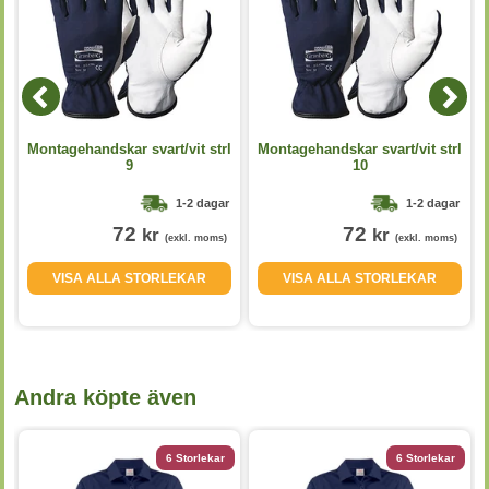
Montagehandskar svart/vit strl
Montagehandskar svart/vit strl
9
10
1-2 dagar
1-2 dagar
72
72
kr
kr
(exkl. moms)
(exkl. moms)
VISA ALLA STORLEKAR
VISA ALLA STORLEKAR
Andra köpte även
6 Storlekar
6 Storlekar