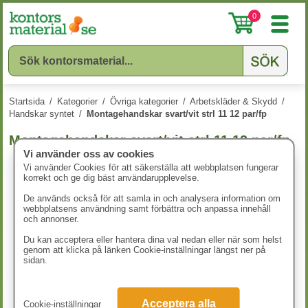
0
Startsida
/
Kategorier
/
Övriga kategorier
/
Arbetskläder & Skydd
/
Handskar syntet
/
Montagehandskar svart/vit strl 11 12 par/fp
Montagehandskar svart/vit strl 11 12 par/fp
Vi använder oss av cookies
Vi använder Cookies för att säkerställa att webbplatsen fungerar
korrekt och ge dig bäst användarupplevelse.
De används också för att samla in och analysera information om
webbplatsens användning samt förbättra och anpassa innehåll
och annonser.
Du kan acceptera eller hantera dina val nedan eller när som helst
genom att klicka på länken Cookie-inställningar längst ner på
sidan.
Acceptera alla
Cookie-inställningar