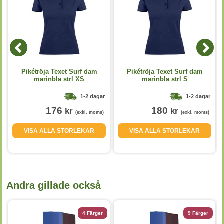
r
Pikétröja Texet Surf dam
Pikétröja Texet Surf dam
marinblå strl XS
marinblå strl S
1-2 dagar
1-2 dagar
176
180
kr
kr
(exkl. moms)
(exkl. moms)
VISA ALLA STORLEKAR
VISA ALLA STORLEKAR
Andra gillade också
4 Färger
9 Färger