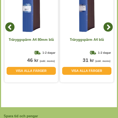
å
Träryggspärm A4 80mm blå
Träryggspärm A4 blå
1-2 dagar
1-2 dagar
46
31
kr
kr
(exkl. moms)
(exkl. moms)
VISA ALLA FÄRGER
VISA ALLA FÄRGER
Spara tid och pengar