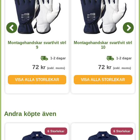
Montagehandskar svart/vit strl
Montagehandskar svart/vit strl
9
10
1-2 dagar
1-2 dagar
72
72
kr
kr
(exkl. moms)
(exkl. moms)
VISA ALLA STORLEKAR
VISA ALLA STORLEKAR
Andra köpte även
6 Storlekar
6 Storlekar