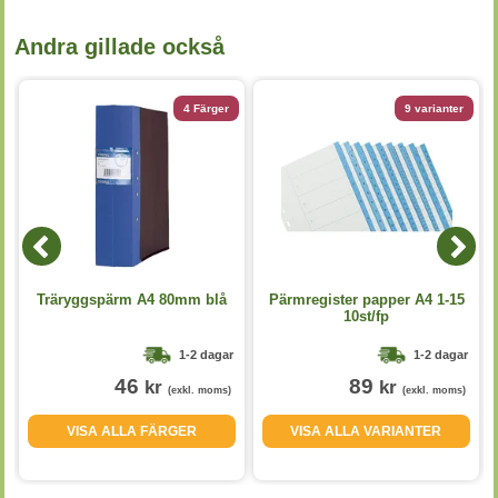
Andra gillade också
4 Färger
9 varianter
Träryggspärm A4 80mm blå
Pärmregister papper A4 1-15
10st/fp
1-2 dagar
1-2 dagar
46
89
kr
kr
(exkl. moms)
(exkl. moms)
VISA ALLA FÄRGER
VISA ALLA VARIANTER