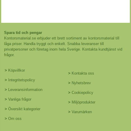
Spara tid och pengar
Kontorsmaterial.se erbjuder ett brett sortiment av kontorsmaterial till
låga priser. Handla tryggt och enkelt. Snabba leveranser till
privatpersoner och företag inom hela Sverige. Kontakta kundtjänst vid
frågor.
>
Köpvillkor
>
Kontakta oss
>
Integritetspolicy
>
Nyhetsbrev
>
Leveransinformation
>
Cookiepolicy
>
Vanliga frågor
>
Miljöprodukter
>
Översikt kategorier
>
Varumärken
>
Om oss