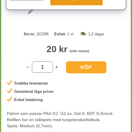
Art.nr:
163296
Enhet:
1 st
1-2 dagar
20 kr
(inkl. moms)
KÖP
Snabba leveranser
Garanterat låga priser
Enkel betalning
Patron som passar Pilot G2, G2 ex, Gel-X, B2P, G-Knock.
Refillen har en stålspets med tungstenskarbidkula.
Spets: Medium (0,7mm).