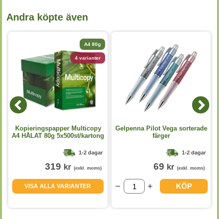
Andra köpte även
A4 80g
4 varianter
å
Kopieringspapper Multicopy
Gelpenna Pilot Vega sorterade
A4 HÅLAT 80g 5x500st/kartong
färger
1-2 dagar
1-2 dagar
319
69
kr
kr
(exkl. moms)
(exkl. moms)
KÖP
VISA ALLA VARIANTER