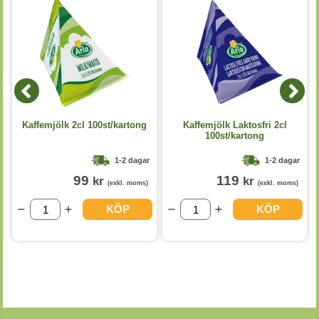
Kaffemjölk 2cl 100st/kartong
Kaffemjölk Laktosfri 2cl
100st/kartong
1-2 dagar
1-2 dagar
99
119
kr
kr
(exkl. moms)
(exkl. moms)
KÖP
KÖP