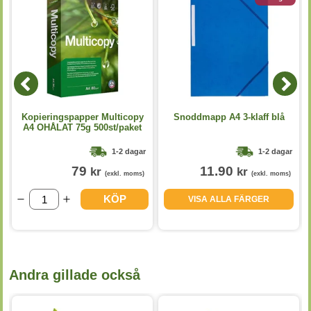
Kopieringspapper Multicopy
Snoddmapp A4 3-klaff blå
A4 OHÅLAT 75g 500st/paket
1-2 dagar
1-2 dagar
79
11.90
kr
kr
(exkl. moms)
(exkl. moms)
KÖP
VISA ALLA FÄRGER
Andra gillade också