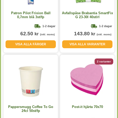
Patron Pilot Frixion Ball
Avfallspåse Brabantia SmartFix
0,7mm blå 3st/fp
G 23-30l 40st/rl
1-2 dagar
1-2 dagar
62.50
143.80
kr
kr
(inkl. moms)
(inkl. moms)
VISA ALLA FÄRGER
VISA ALLA VARIANTER
2 varianter
Pappersmugg Coffee To Go
Post-it hjärta 70x70
24cl 50st/fp