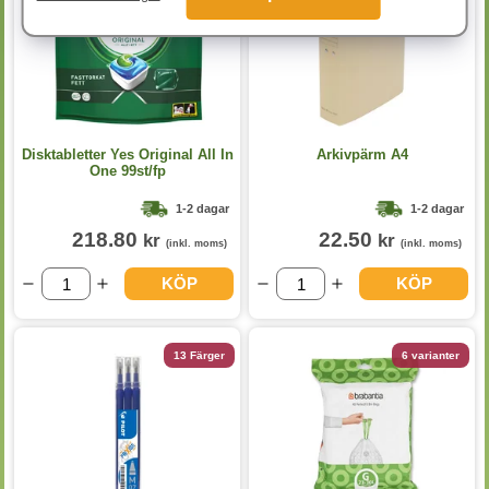
Disktabletter Yes Original All In
Arkivpärm A4
One 99st/fp
1-2 dagar
1-2 dagar
218.80
22.50
kr
kr
(inkl. moms)
(inkl. moms)
KÖP
KÖP
13 Färger
6 varianter