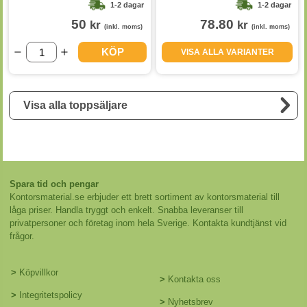
1-2 dagar
1-2 dagar
50
78.80
kr
kr
(inkl. moms)
(inkl. moms)
KÖP
VISA ALLA VARIANTER
Visa alla toppsäljare
Spara tid och pengar
Kontorsmaterial.se erbjuder ett brett sortiment av kontorsmaterial till
låga priser. Handla tryggt och enkelt. Snabba leveranser till
privatpersoner och företag inom hela Sverige. Kontakta kundtjänst vid
frågor.
>
Köpvillkor
>
Kontakta oss
>
Integritetspolicy
>
Nyhetsbrev